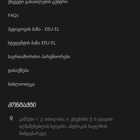
უწყვეტი განათლების ცენტრი
FAQs
პედაგოგის ბაზა - EEU-EL
სტუდენტის ბაზა EEU-EL
საერთაშორისო პარტნიორები
დასაქმება
ბიბლიოთეკა
ᲙᲝᲜᲢᲐᲥᲢᲘ
კამპუსი 1: ქ. თბილისი, ი. ენუქიძის ქ. 6 (დავით
აღმაშენებლის ხეივანი, ამერიკის საელჩოს
მიმდებარედ)