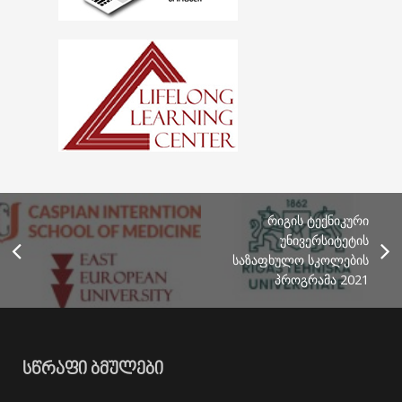
რიგის ტექნიკური
უნივერსიტეტის
საზაფხულო სკოლების
პროგრამა 2021
ᲡᲬᲠᲐᲤᲘ ᲑᲛᲣᲚᲔᲑᲘ