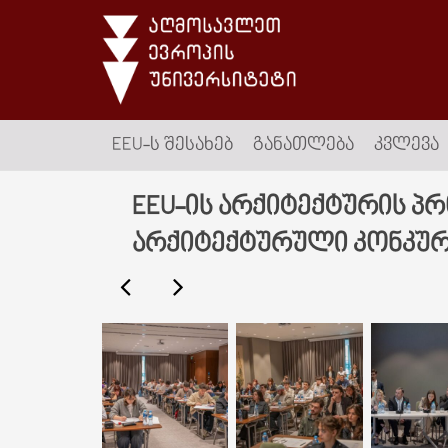
EEU-Ს ᲨᲔᲡᲐᲮᲔᲑ
ᲒᲐᲜᲐᲗᲚᲔᲑᲐ
ᲙᲕᲚᲔᲕᲐ
EEU-ის არქიტექტურის პ
არქიტექტურული კონკურ