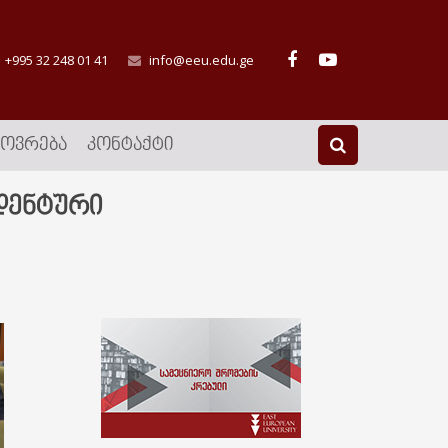
+995 32 248 01 41
info@eeu.edu.ge
ᲮᲝᲕᲠᲔᲑᲐ
ᲙᲝᲜᲢᲐᲥᲢᲘ
დენტური