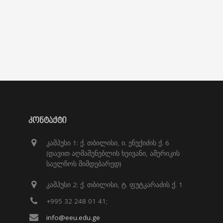
ᲙᲝᲜᲢᲐᲥᲢᲘ
კამპუსი 1: ქ. თბილისი, ი. ენუქიძის ქ. 6
(დავით აღმაშენებლის ხეივანი, ამერიკის
საელჩოს მიმდებარედ)
კამპუსი 2: ქ. თბილისი, ტ. ფუტკარაძის ქ. 1
+995 32 248 01 41;
info@eeu.edu.ge