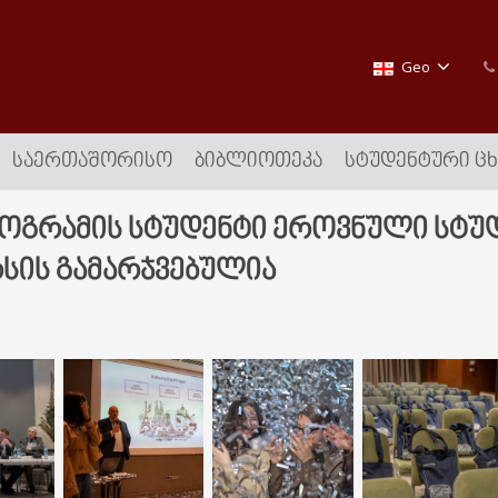
Geo
ᲡᲐᲔᲠᲗᲐᲨᲝᲠᲘᲡᲝ
ᲑᲘᲑᲚᲘᲝᲗᲔᲙᲐ
ᲡᲢᲣᲓᲔᲜᲢᲣᲠᲘ Ც
როგრამის სტუდენტი ეროვნული სტუ
სის გამარჯვებულია