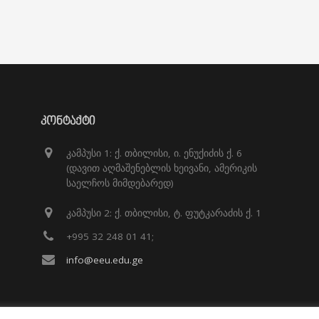
ᲙᲝᲜᲢᲐᲥᲢᲘ
კამპუსი 1: ქ. თბილისი, ი. ენუქიძის ქ. 6
(დავით აღმაშენებლის ხეივანი, ამერიკის
საელჩოს მიმდებარედ)
კამპუსი 2: ქ. თბილისი, ტ. ფუტკარაძის ქ. 1
+995 32 248 01 41;
info@eeu.edu.ge