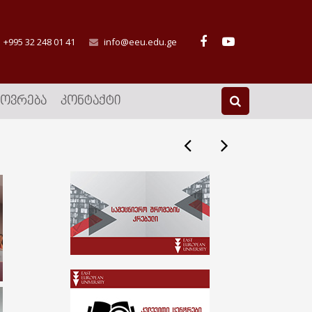
+995 32 248 01 41
info@eeu.edu.ge
ᲮᲝᲕᲠᲔᲑᲐ
ᲙᲝᲜᲢᲐᲥᲢᲘ