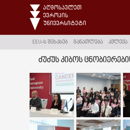
EEU-Ს ᲨᲔᲡᲐᲮᲔᲑ
ᲒᲐᲜᲐᲗᲚᲔᲑᲐ
ᲙᲕᲚᲔᲕᲐ
ძუძუს კიბოს ცნობიერებ