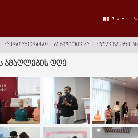
Geo
ᲡᲐᲔᲠᲗᲐᲨᲝᲠᲘᲡᲝ
ᲑᲘᲑᲚᲘᲝᲗᲔᲙᲐ
ᲡᲢᲣᲓᲔᲜᲢᲣᲠᲘ Ც
ის ამაღლების დღე