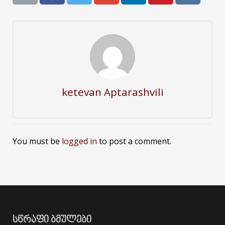
ketevan Aptarashvili
You must be
logged in
to post a comment.
ᲡᲬᲠᲐᲤᲘ ᲑᲛᲣᲚᲔᲑᲘ