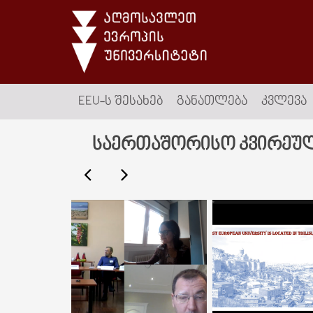
EEU-Ს ᲨᲔᲡᲐᲮᲔᲑ
ᲒᲐᲜᲐᲗᲚᲔᲑᲐ
ᲙᲕᲚᲔᲕᲐ
საერთაშორისო კვირეული: ‘’I