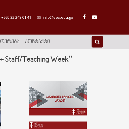
+995 32 248 01 41
info@eeu.edu.ge
ᲮᲝᲕᲠᲔᲑᲐ
ᲙᲝᲜᲢᲐᲥᲢᲘ
 Staff/Teaching Week’’