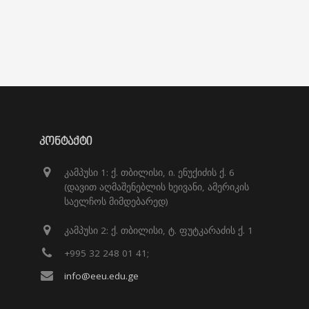
ᲙᲝᲜᲢᲐᲥᲢᲘ
კამპუსი 1: ქ. თბილისი, ი. ენუქიძის ქ. 6
(დავით აღმაშენებლის ხეივანი, ამერიკის
საელჩოს მიმდებარედ)
კამპუსი 2: ქ. თბილისი, ტ. ფუტკარაძის ქ. 1
+995 32 248 01 41;
info@eeu.edu.ge