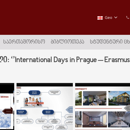
Geo
ᲡᲐᲔᲠᲗᲐᲨᲝᲠᲘᲡᲝ
ᲑᲘᲑᲚᲘᲝᲗᲔᲙᲐ
ᲡᲢᲣᲓᲔᲜᲢᲣᲠᲘ Ც
nternational Days in Prague – Erasmus+