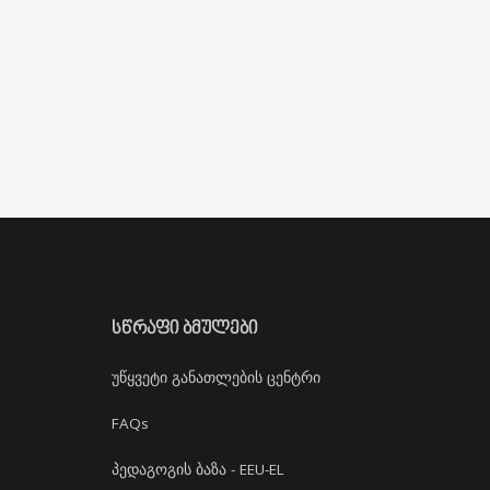
ᲡᲬᲠᲐᲤᲘ ᲑᲛᲣᲚᲔᲑᲘ
უწყვეტი განათლების ცენტრი
FAQs
პედაგოგის ბაზა - EEU-EL