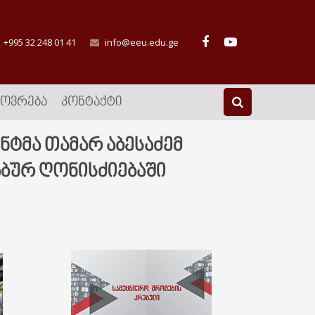
+995 32 248 01 41
info@eeu.edu.ge
ᲮᲝᲕᲠᲔᲑᲐ
ᲙᲝᲜᲢᲐᲥᲢᲘ
ტმა თამარ აბესაძემ
აბურ ღონისძიებაში