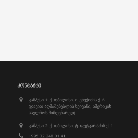
ᲙᲝᲜᲢᲐᲥᲢᲘ
კამპუსი 1: ქ. თბილისი, ი. ენუქიძის ქ. 6
(დავით აღმაშენებლის ხეივანი, ამერიკის
საელჩოს მიმდებარედ)
კამპუსი 2: ქ. თბილისი, ტ. ფუტკარაძის ქ. 1
+995 32 248 01 41;