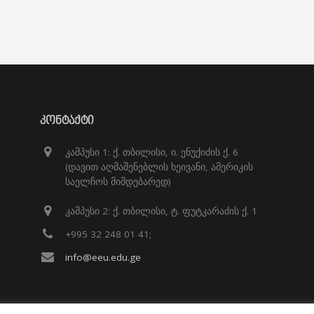
ᲙᲝᲜᲢᲐᲥᲢᲘ
კამპუსი 1: ქ. თბილისი, ი. ენუქიძის ქ. 6
(დავით აღმაშენებლის ხეივანი, ამერიკის
საელჩოს მიმდებარედ)
კამპუსი 2: ქ. თბილისი, ტ. ფუტკარაძის ქ. 1
+995 32 248 01 41;
info@eeu.edu.ge