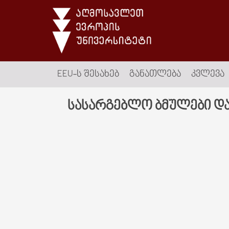
EEU-Ს ᲨᲔᲡᲐᲮᲔᲑ
ᲒᲐᲜᲐᲗᲚᲔᲑᲐ
ᲙᲕᲚᲔᲕᲐ
სასარგებლო ბმულები და