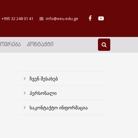
+995 32 248 01 41
info@eeu.edu.ge
ᲮᲝᲕᲠᲔᲑᲐ
ᲙᲝᲜᲢᲐᲥᲢᲘ
ჩვენ შესახებ
პერსონალი
საკონტაქტო ინფორმაცია