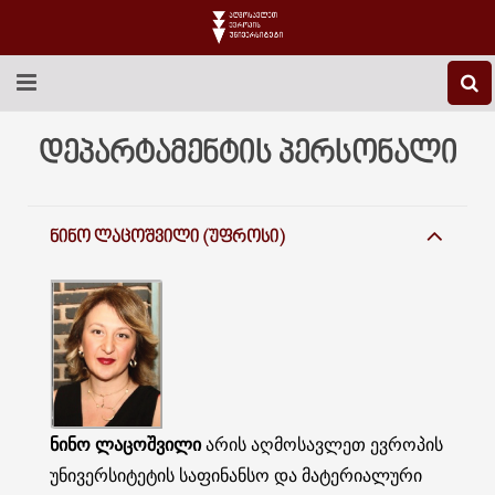
EEU-Ს ᲨᲔᲡᲐᲮᲔᲑ
დეპარტამენტის პერსონალი
ᲒᲐᲜᲐᲗᲚᲔᲑᲐ
ᲜᲘᲜᲝ ᲚᲐᲪᲝᲨᲕᲘᲚᲘ (ᲣᲤᲠᲝᲡᲘ)
ᲙᲕᲚᲔᲕᲐ
ᲡᲐᲔᲠᲗᲐᲨᲝᲠᲘᲡᲝ
ᲑᲘᲑᲚᲘᲝᲗᲔᲙᲐ
ᲡᲢᲣᲓᲔᲜᲢᲣᲠᲘ ᲪᲮᲝᲕᲠᲔᲑᲐ
ᲙᲝᲜᲢᲐᲥᲢᲘ
ნინო ლაცოშვილი
არის აღმოსავლეთ ევროპის
უნივერსიტეტის საფინანსო და მატერიალური