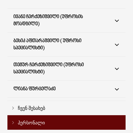
ᲘᲕᲐᲜᲔ ᲩᲔᲠᲥᲔᲖᲘᲨᲕᲘᲚᲘ (ᲣᲤᲠᲝᲡᲘᲡ
ᲛᲝᲐᲓᲒᲘᲚᲔ)
ᲑᲔᲡᲘᲙ ᲐᲤᲗᲐᲠᲐᲨᲕᲘᲚᲘ ( ᲣᲤᲠᲝᲡᲘ
ᲡᲞᲔᲪᲘᲐᲚᲘᲡᲢᲘ)
ᲗᲔᲛᲣᲠ ᲩᲔᲠᲥᲔᲖᲘᲨᲕᲘᲚᲘ (ᲣᲤᲠᲝᲡᲘ
ᲡᲞᲔᲪᲘᲐᲚᲘᲡᲢᲘ)
ᲚᲘᲐᲜᲐ ᲤᲣᲠᲪᲔᲚᲐᲫᲔ
ჩვენ შესახებ
პერსონალი