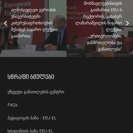
მოსწავლეებისთვის
აღმოსავლეთ ევროპის
გაიმართა EEU-ს
უნივერსიტეტში
რექტორის, კახაბერ
კიბერუსაფრთხოების
ლაზარაშვილის საჯარო
შესახებ საჯარო ლექცია
ლექცია:
გაიმართა
,,ურთიერთობები,
ჯანმრთელობა და
განათლება”
ᲡᲬᲠᲐᲤᲘ ᲑᲛᲣᲚᲔᲑᲘ
უწყვეტი განათლების ცენტრი
FAQs
პედაგოგის ბაზა - EEU-EL
სტუდენტის ბაზა EEU-EL