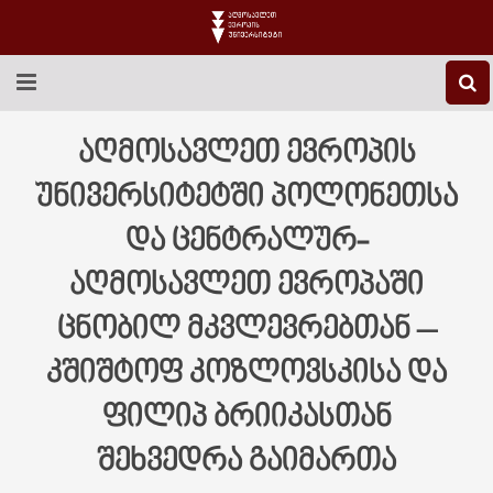
EEU-Ს ᲨᲔᲡᲐᲮᲔᲑ
აღმოსავლეთ ევროპის
ᲒᲐᲜᲐᲗᲚᲔᲑᲐ
უნივერსიტეტში პოლონეთსა
და ცენტრალურ-
ᲙᲕᲚᲔᲕᲐ
აღმოსავლეთ ევროპაში
ᲡᲐᲔᲠᲗᲐᲨᲝᲠᲘᲡᲝ
ცნობილ მკვლევრებთან –
ᲑᲘᲑᲚᲘᲝᲗᲔᲙᲐ
კშიშტოფ კოზლოვსკისა და
ᲡᲢᲣᲓᲔᲜᲢᲣᲠᲘ ᲪᲮᲝᲕᲠᲔᲑᲐ
ფილიპ ბრიიკასთან
ᲙᲝᲜᲢᲐᲥᲢᲘ
შეხვედრა გაიმართა