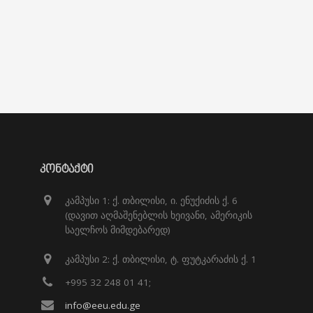
ᲙᲝᲜᲢᲐᲥᲢᲘ
კამპუსი 1: ქ. თბილისი, ი. ენუქიძის ქ. 6
(დავით აღმაშენებლის ხეივანი, ამერიკის
საელჩოს მიმდებარედ)
კამპუსი 2: ქ. თბილისი, ტ. ფუტკარაძის ქ. 1
+995 32 248 01 41;
info@eeu.edu.ge