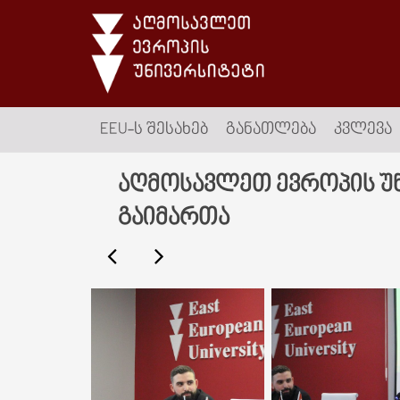
EEU-Ს ᲨᲔᲡᲐᲮᲔᲑ
ᲒᲐᲜᲐᲗᲚᲔᲑᲐ
ᲙᲕᲚᲔᲕᲐ
აღმოსავლეთ ევროპის უნ
გაიმართა