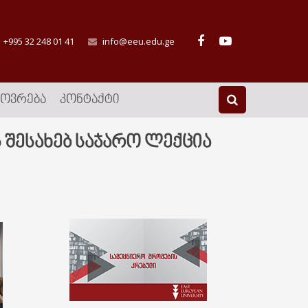
+995 32 248 01 41
info@eeu.edu.ge
ᲮᲝᲕᲠᲔᲑᲐ
ᲙᲝᲜᲢᲐᲥᲢᲘ
შესახებ საჯარო ლექცია