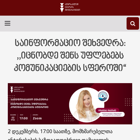
EEU-Ს ᲨᲔᲡᲐᲮᲔᲑ
საინფორმაციო შეხვედრა:
ᲒᲐᲜᲐᲗᲚᲔᲑᲐ
,,იცნობდე შენს უფლებებს
კომუნიკაციების სფეროში“
ᲙᲕᲚᲔᲕᲐ
ᲡᲐᲔᲠᲗᲐᲨᲝᲠᲘᲡᲝ
ᲑᲘᲑᲚᲘᲝᲗᲔᲙᲐ
ᲡᲢᲣᲓᲔᲜᲢᲣᲠᲘ ᲪᲮᲝᲕᲠᲔᲑᲐ
ᲙᲝᲜᲢᲐᲥᲢᲘ
2 დეკემბერს, 17:00 საათზე, მომხმარებელთა