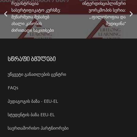
რეგისტრაცია
ინტერდისციპლინური
სასერტიფიკატო კურსზე:
ვორკშოპის სერია:
მეწარმეთა შესახებ
,,ფილოსოფია და
ახალი კანონის
მედიცინა’’
ძირითადი საკითხები
ᲡᲬᲠᲐᲤᲘ ᲑᲛᲣᲚᲔᲑᲘ
უწყვეტი განათლების ცენტრი
FAQs
პედაგოგის ბაზა - EEU-EL
სტუდენტის ბაზა EEU-EL
საერთაშორისო პარტნიორები