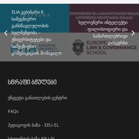
EUA ვებინარი ll:
სამეცნიერო
ხელოვნური ინტელექტი
განსწავლულობის
: ფილოსოფიური და
ხელშეწყობა –
სამართლებრივი
უნივერსიტეტები და
დისკურსი
სამეცნიერო
კომუნიკაციის მომავალი
ᲡᲬᲠᲐᲤᲘ ᲑᲛᲣᲚᲔᲑᲘ
უწყვეტი განათლების ცენტრი
FAQs
პედაგოგის ბაზა - EEU-EL
სტუდენტის ბაზა EEU-EL