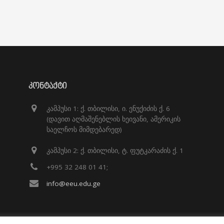
ᲙᲝᲜᲢᲐᲥᲢᲘ
კამპუსი 1: ქ. თბილისი, ი. ენუქიძის ქ. 6
(დავით აღმაშენებლის ხეივანი, ამერიკის
საელჩოს მიმდებარედ)
კამპუსი 2: ქ. თბილისი, ტ. ფუტკარაძის ქ. 1
+995 32 248 01 41;
info@eeu.edu.ge