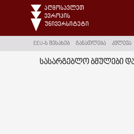
EEU-Ს ᲨᲔᲡᲐᲮᲔᲑ
ᲒᲐᲜᲐᲗᲚᲔᲑᲐ
ᲙᲕᲚᲔᲕᲐ
სასარგებლო ბმულები და