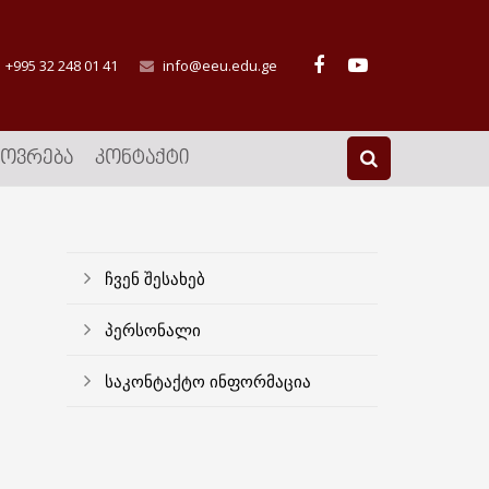
+995 32 248 01 41
info@eeu.edu.ge
ᲮᲝᲕᲠᲔᲑᲐ
ᲙᲝᲜᲢᲐᲥᲢᲘ
ჩვენ შესახებ
პერსონალი
საკონტაქტო ინფორმაცია