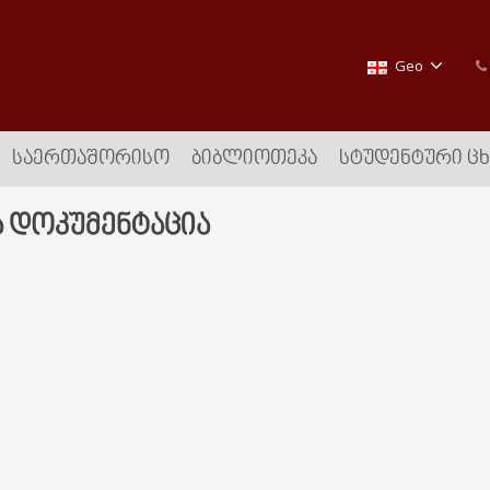
Geo
ᲡᲐᲔᲠᲗᲐᲨᲝᲠᲘᲡᲝ
ᲑᲘᲑᲚᲘᲝᲗᲔᲙᲐ
ᲡᲢᲣᲓᲔᲜᲢᲣᲠᲘ Ც
 დოკუმენტაცია