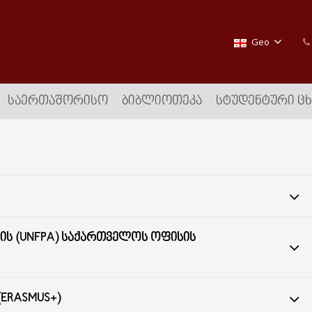
Geo
ᲡᲐᲔᲠᲗᲐᲨᲝᲠᲘᲡᲝ
ᲑᲘᲑᲚᲘᲝᲗᲔᲙᲐ
ᲡᲢᲣᲓᲔᲜᲢᲣᲠᲘ Ც
Ს (UNFPA) ᲡᲐᲥᲐᲠᲗᲕᲔᲚᲝᲡ ᲝᲤᲘᲡᲘᲡ
 (ERASMUS+)