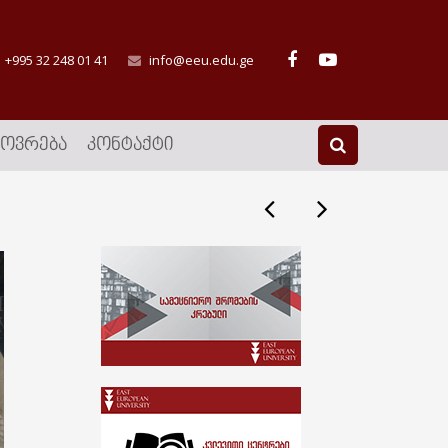
+995 32 248 01 41
info@eeu.edu.ge
ᲮᲝᲕᲠᲔᲑᲐ
ᲙᲝᲜᲢᲐᲥᲢᲘ