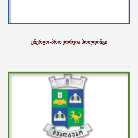
ენერგო-პრო ჯორჯია ჰოლდინგი