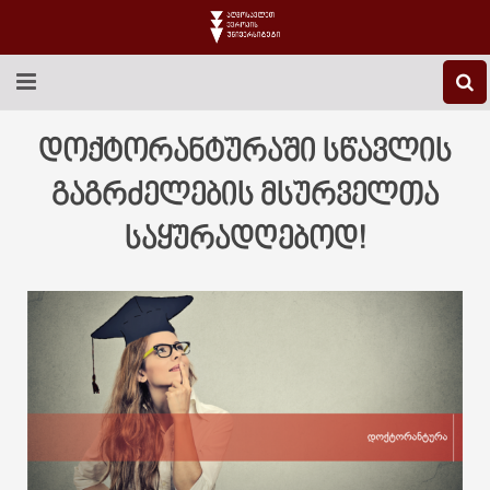
EEU-Ს ᲨᲔᲡᲐᲮᲔᲑ
დოქტორანტურაში სწავლის
ᲒᲐᲜᲐᲗᲚᲔᲑᲐ
გაგრძელების მსურველთა
საყურადღებოდ!
ᲙᲕᲚᲔᲕᲐ
ᲡᲐᲔᲠᲗᲐᲨᲝᲠᲘᲡᲝ
ᲑᲘᲑᲚᲘᲝᲗᲔᲙᲐ
ᲡᲢᲣᲓᲔᲜᲢᲣᲠᲘ ᲪᲮᲝᲕᲠᲔᲑᲐ
ᲙᲝᲜᲢᲐᲥᲢᲘ