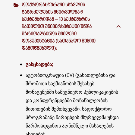
ᲓᲝᲥᲢᲝᲠᲐᲜᲢᲣᲠᲐᲨᲘ ᲡᲬᲐᲕᲚᲘᲡ
ᲒᲐᲒᲠᲫᲔᲚᲔᲑᲘᲡ ᲛᲡᲣᲠᲕᲔᲚᲛᲐ 6
ᲡᲔᲥᲢᲔᲛᲑᲠᲘᲓᲐᲜ – 13 ᲡᲔᲥᲢᲔᲛᲑᲠᲘᲡ
ᲩᲐᲗᲕᲚᲘᲗ ᲣᲜᲘᲕᲔᲠᲡᲘᲢᲔᲢᲨᲘ ᲣᲜᲓᲐ
ᲬᲐᲠᲛᲝᲐᲓᲒᲘᲜᲝᲡ ᲨᲔᲛᲓᲔᲒᲘ
ᲓᲝᲙᲣᲛᲔᲜᲢᲐᲪᲘᲐ (ᲡᲐᲗᲐᲜᲐᲓᲝ ᲬᲔᲡᲘᲗ
ᲓᲐᲛᲝᲬᲛᲔᲑᲣᲚᲘ):
განცხადება;
ავტობიოგრაფია (CV) (განათლებისა და
შრომითი საქმიანობის შესახებ
მონაცემებში სამეცნიერო პუბლიკაციების
და კონფერენციებში მონაწილეობის
მითითების შემთხვევაში, სადოქტორო
პროგრამაზე ჩარიცხვის მსურველმა უნდა
წარმოადგინოს აღნიშნული მასალების
ასლები);