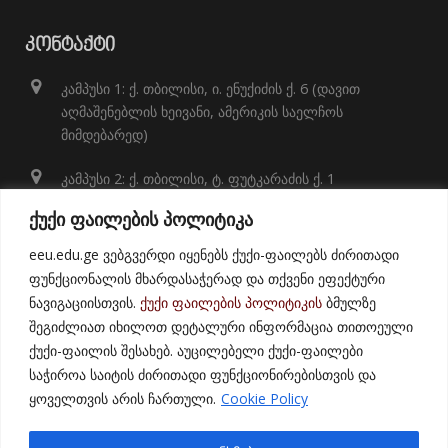
ᲙᲝᲜᲢᲐᲥᲢᲘ
კამპუსი 1: ქ. თბილისი, ი. ენუქიძის ქ. 6 (დავით
აღმაშენებლის ხეივანი, ამერიკის საელჩოს
მიმდებარედ)
კამპუსი 2: ქ. თბილისი, ტ. ფუტკარაძის ქ. 1
+995 32 248 01 41;
ქუქი ფაილების პოლიტიკა
info@eeu.edu.ge
eeu.edu.ge ვებგვერდი იყენებს ქუქი-ფაილებს ძირითადი
ფუნქციონალის მხარდასაჭერად და თქვენი ეფექტური
ნავიგაციისთვის.
ქუქი ფაილების პოლიტიკის
ბმულზე
შეგიძლიათ იხილოთ დეტალური ინფორმაცია თითოეული
ქუქი-ფაილის შესახებ. აუცილებელი ქუქი-ფაილები
საჭიროა საიტის ძირითადი ფუნქციონირებისთვის და
ყოველთვის არის ჩართული.
Cookie Policy