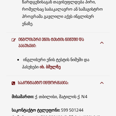
წარდგენისაგან თავისუფლდება პირი,
რომელსაც საბაკალავრო ან სამაგისტრო
პროგრამა გავლილი აქვს ინგლისურ
ენაზე.
ᲘᲜᲒᲚᲘᲡᲣᲠᲘ ᲔᲜᲘᲡ ᲢᲔᲡᲢᲘᲡ ᲜᲘᲛᲣᲨᲘ ᲓᲐ
ᲞᲐᲡᲣᲮᲔᲑᲘ:
ინგლისური ენის ტესტის ნიმუში და
პასუხები
იხ. ბმულზე
ᲡᲐᲙᲝᲜᲢᲐᲥᲢᲝ ᲘᲜᲤᲝᲠᲛᲐᲪᲘᲐ:
მისამართი:
ქ. თბილისი, შატილის ქ. N4
საკონტაქტო ტელეფონი:
599 501244