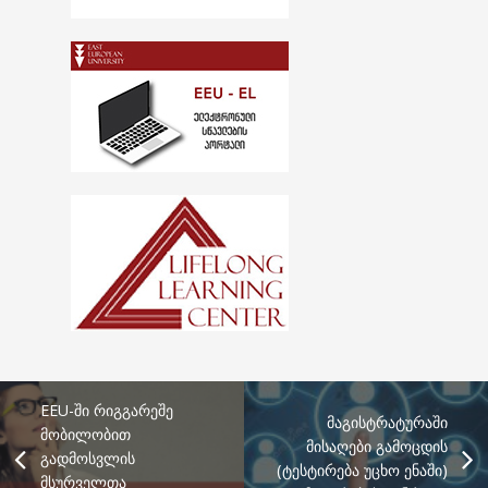
EEU-ში რიგგარეშე
მაგისტრატურაში
მობილობით
მისაღები გამოცდის
გადმოსვლის
(ტესტირება უცხო ენაში)
მსურველთა