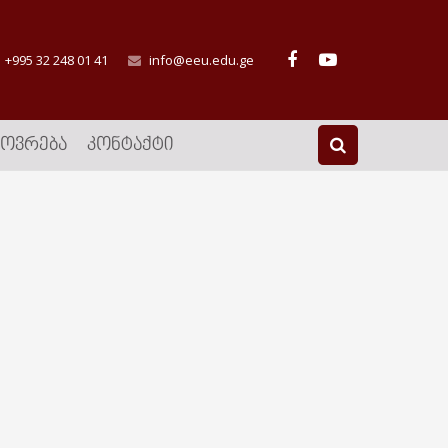
+995 32 248 01 41
info@eeu.edu.ge
ᲮᲝᲕᲠᲔᲑᲐ
ᲙᲝᲜᲢᲐᲥᲢᲘ