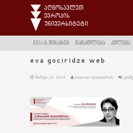
EEU-Ს ᲨᲔᲡᲐᲮᲔᲑ
ᲒᲐᲜᲐᲗᲚᲔᲑᲐ
ᲙᲕᲚᲔᲕᲐ
eva gociridze web
მარტი 23, 2023
ketevan Aptarashvili
კომე