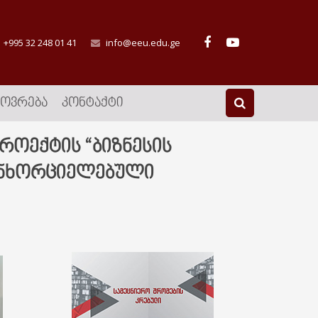
+995 32 248 01 41
info@eeu.edu.ge
ᲮᲝᲕᲠᲔᲑᲐ
ᲙᲝᲜᲢᲐᲥᲢᲘ
როექტის “ბიზნესის
ანხორციელებული