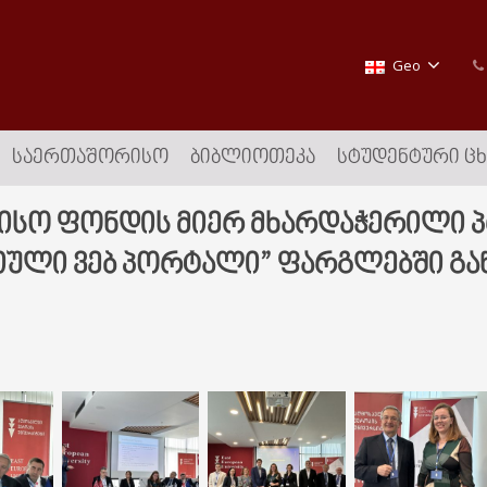
Geo
ᲡᲐᲔᲠᲗᲐᲨᲝᲠᲘᲡᲝ
ᲑᲘᲑᲚᲘᲝᲗᲔᲙᲐ
ᲡᲢᲣᲓᲔᲜᲢᲣᲠᲘ Ც
სო ფონდის მიერ მხარდაჭერილი პ
იული ვებ პორტალი” ფარგლებში გ