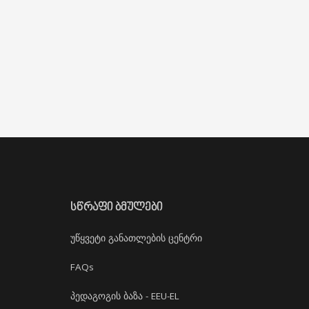
ᲡᲬᲠᲐᲤᲘ ᲑᲛᲣᲚᲔᲑᲘ
უწყვეტი განათლების ცენტრი
FAQs
პედაგოგის ბაზა - EEU-EL