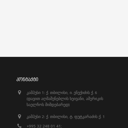
ᲙᲝᲜᲢᲐᲥᲢᲘ
კამპუსი 1: ქ. თბილისი, ი. ენუქიძის ქ. 6
(დავით აღმაშენებლის ხეივანი, ამერიკის
საელჩოს მიმდებარედ)
კამპუსი 2: ქ. თბილისი, ტ. ფუტკარაძის ქ. 1
+995 32 248 01 41;