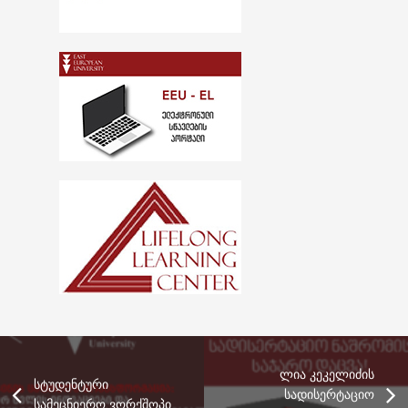
ლია კეკელიძის
სტუდენტური
სადისერტაციო
სამეცნიერო ვორქშოპი