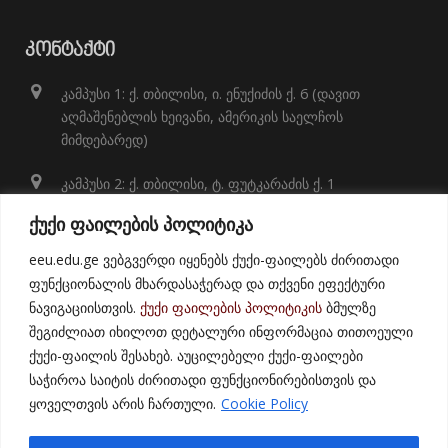
ᲙᲝᲜᲢᲐᲥᲢᲘ
კამპუსი 1: ქ. თბილისი, ი. ენუქიძის ქ. 6 (დავით
აღმაშენებლის ხეივანი, ამერიკის საელჩოს
მიმდებარედ)
კამპუსი 2: ქ. თბილისი, ტ. ფუტკარაძის ქ. 1
+995 32 248 01 41;
ქუქი ფაილების პოლიტიკა
info@eeu.edu.ge
eeu.edu.ge ვებგვერდი იყენებს ქუქი-ფაილებს ძირითადი
ფუნქციონალის მხარდასაჭერად და თქვენი ეფექტური
ნავიგაციისთვის.
ქუქი ფაილების პოლიტიკის
ბმულზე
შეგიძლიათ იხილოთ დეტალური ინფორმაცია თითოეული
ქუქი-ფაილის შესახებ. აუცილებელი ქუქი-ფაილები
საჭიროა საიტის ძირითადი ფუნქციონირებისთვის და
ყოველთვის არის ჩართული.
Cookie Policy