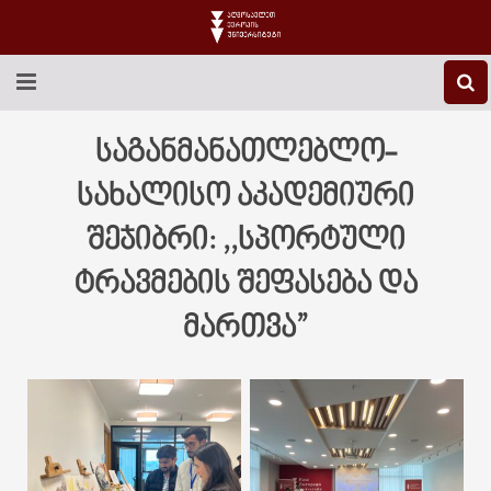
EEU-Ს ᲨᲔᲡᲐᲮᲔᲑ
საგანმანათლებლო-
ᲒᲐᲜᲐᲗᲚᲔᲑᲐ
სახალისო აკადემიური
შეჯიბრი: ,,სპორტული
ᲙᲕᲚᲔᲕᲐ
ტრავმების შეფასება და
ᲡᲐᲔᲠᲗᲐᲨᲝᲠᲘᲡᲝ
მართვა”
ᲑᲘᲑᲚᲘᲝᲗᲔᲙᲐ
ᲡᲢᲣᲓᲔᲜᲢᲣᲠᲘ ᲪᲮᲝᲕᲠᲔᲑᲐ
ᲙᲝᲜᲢᲐᲥᲢᲘ