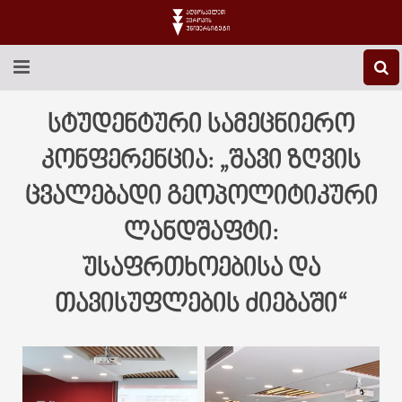
EEU-Ს ᲨᲔᲡᲐᲮᲔᲑ
სტუდენტური სამეცნიერო
ᲒᲐᲜᲐᲗᲚᲔᲑᲐ
კონფერენცია: „შავი ზღვის
ცვალებადი გეოპოლიტიკური
ᲙᲕᲚᲔᲕᲐ
ლანდშაფტი:
ᲡᲐᲔᲠᲗᲐᲨᲝᲠᲘᲡᲝ
უსაფრთხოებისა და
ᲑᲘᲑᲚᲘᲝᲗᲔᲙᲐ
თავისუფლების ძიებაში“
ᲡᲢᲣᲓᲔᲜᲢᲣᲠᲘ ᲪᲮᲝᲕᲠᲔᲑᲐ
ᲙᲝᲜᲢᲐᲥᲢᲘ