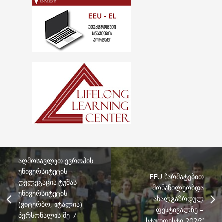
აღმოსავლეთ ევროპის
უნივერსიტეტის
EEU წარმატებით
დელეგაცია ტუშას
მონაწილეობდა
უნივერსიტეტის
ახალგაზრდულ
(ვიტერბო, იტალია)
ფესტივალზე –
პერსონალის მე-7
„სტუდფესტი 2026“