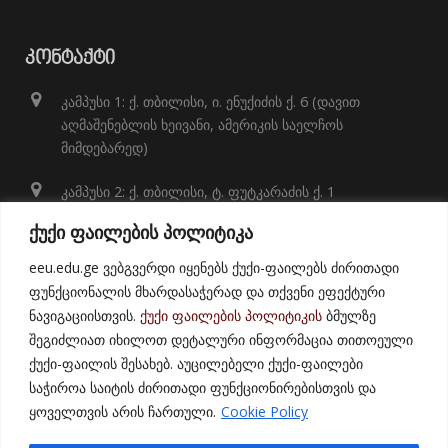
ᲙᲝᲜᲢᲐᲥᲢᲘ
კამპუსი 1: ქ. თბილისი, ი. ენუქიძის ქ. 6 (დავით
აღმაშენებლის ხეივანი, ამერიკის საელჩოს
მიმდებარედ)
კამპუსი 2: ქ. თბილისი, ტ. ფუტკარაძის ქ. 1
+995 32 248 01 41;
ქუქი ფაილების პოლიტიკა
info@eeu.edu.ge
eeu.edu.ge ვებგვერდი იყენებს ქუქი-ფაილებს ძირითადი
ფუნქციონალის მხარდასაჭერად და თქვენი ეფექტური
ნავიგაციისთვის.
ქუქი ფაილების პოლიტიკის
ბმულზე
შეგიძლიათ იხილოთ დეტალური ინფორმაცია თითოეული
ქუქი-ფაილის შესახებ. აუცილებელი ქუქი-ფაილები
საჭიროა საიტის ძირითადი ფუნქციონირებისთვის და
ყოველთვის არის ჩართული.
Cookie Policy