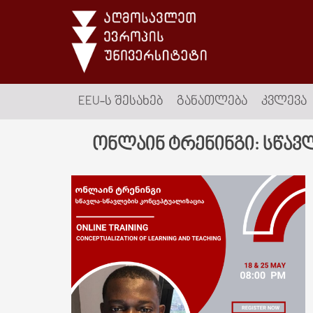
EEU-Ს ᲨᲔᲡᲐᲮᲔᲑ
ᲒᲐᲜᲐᲗᲚᲔᲑᲐ
ᲙᲕᲚᲔᲕᲐ
ონლაინ ტრენინგი: სწავ