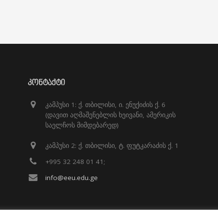
ᲙᲝᲜᲢᲐᲥᲢᲘ
კამპუსი 1: ქ. თბილისი, ი. ენუქიძის ქ. 6
(დავით აღმაშენებლის ხეივანი, ამერიკის
საელჩოს მიმდებარედ)
კამპუსი 2: ქ. თბილისი, ტ. ფუტკარაძის ქ. 1
+995 32 248 01 41;
info@eeu.edu.ge