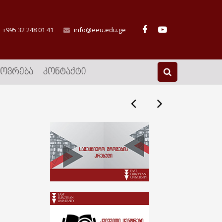
+995 32 248 01 41
info@eeu.edu.ge
ᲮᲝᲕᲠᲔᲑᲐ
ᲙᲝᲜᲢᲐᲥᲢᲘ