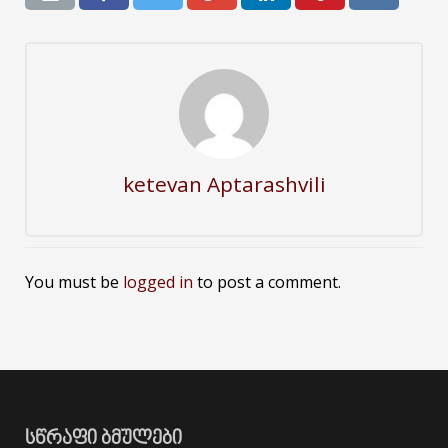
ketevan Aptarashvili
You must be
logged in
to post a comment.
ᲡᲬᲠᲐᲤᲘ ᲑᲛᲣᲚᲔᲑᲘ