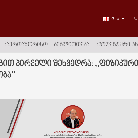
Geo
ᲡᲐᲔᲠᲗᲐᲨᲝᲠᲘᲡᲝ
ᲑᲘᲑᲚᲘᲝᲗᲔᲙᲐ
ᲡᲢᲣᲓᲔᲜᲢᲣᲠᲘ Ც
გით პირველი შეხვედრა: ,,ფიზიკური
ბა’’