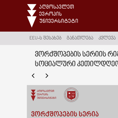
EEU-Ს ᲨᲔᲡᲐᲮᲔᲑ
ᲒᲐᲜᲐᲗᲚᲔᲑᲐ
ᲙᲕᲚᲔᲕᲐ
ვორქშოპების სერიის რი
სოციალური კეთილდღეო