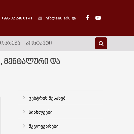
+995 32 248 01 41
info@eeu.edu.ge
ᲮᲝᲕᲠᲔᲑᲐ
ᲙᲝᲜᲢᲐᲥᲢᲘ
, მენტალური და
ცენტრის შესახებ
სიახლეები
მკვლევარები