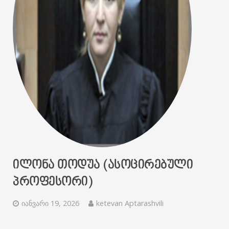
ᲘᲚᲝᲜᲐ ᲗᲝᲓᲣᲐ (ᲐᲡᲝᲪᲘᲠᲔᲑᲣᲚᲘ
ᲞᲠᲝᲤᲔᲡᲝᲠᲘ)
იანვარი 19, 2026
ketevan Aptarashvili