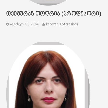
ᲗᲔᲘᲛᲣᲠᲐᲖ ᲗᲝᲓᲠᲘᲐ (ᲞᲠᲝᲤᲔᲡᲝᲠᲘ)
აგვისტო 19, 2024
ketevan Aptarashvili