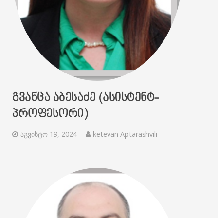
ᲒᲕᲐᲜᲪᲐ ᲐᲑᲔᲡᲐᲫᲔ (ᲐᲡᲘᲡᲢᲔᲜᲢ-
ᲞᲠᲝᲤᲔᲡᲝᲠᲘ)
აგვისტო 19, 2024
ketevan Aptarashvili