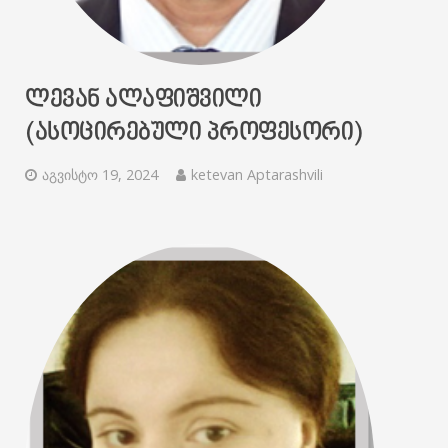
ᲚᲔᲕᲐᲜ ᲐᲚᲐᲤᲘᲨᲕᲘᲚᲘ
(ᲐᲡᲝᲪᲘᲠᲔᲑᲣᲚᲘ ᲞᲠᲝᲤᲔᲡᲝᲠᲘ)
აგვისტო 19, 2024
ketevan Aptarashvili