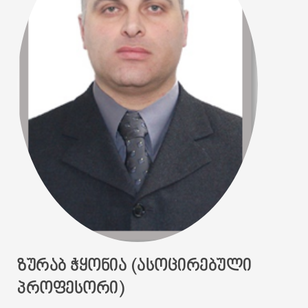
ᲖᲣᲠᲐᲑ ᲭᲧᲝᲜᲘᲐ (ᲐᲡᲝᲪᲘᲠᲔᲑᲣᲚᲘ
ᲞᲠᲝᲤᲔᲡᲝᲠᲘ)