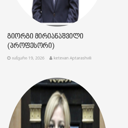
ᲒᲘᲝᲠᲒᲘ ᲛᲘᲠᲘᲐᲜᲐᲨᲕᲘᲚᲘ
(ᲞᲠᲝᲤᲔᲡᲝᲠᲘ)
იანვარი 19, 2026
ketevan Aptarashvili