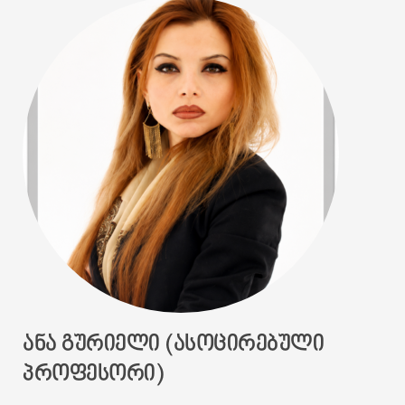
ᲐᲜᲐ ᲒᲣᲠᲘᲔᲚᲘ (ᲐᲡᲝᲪᲘᲠᲔᲑᲣᲚᲘ
ᲞᲠᲝᲤᲔᲡᲝᲠᲘ)