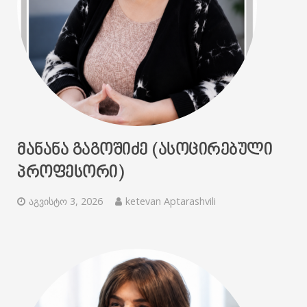
ᲛᲐᲜᲐᲜᲐ ᲒᲐᲒᲝᲨᲘᲫᲔ (ᲐᲡᲝᲪᲘᲠᲔᲑᲣᲚᲘ
ᲞᲠᲝᲤᲔᲡᲝᲠᲘ)
აგვისტო 3, 2026
ketevan Aptarashvili