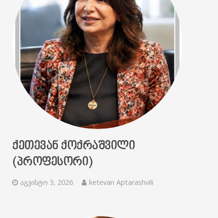
ᲥᲔᲗᲔᲕᲐᲜ ᲥᲝᲥᲠᲐᲨᲕᲘᲚᲘ
(ᲞᲠᲝᲤᲔᲡᲝᲠᲘ)
აგვისტო 3, 2026
ketevan Aptarashvili