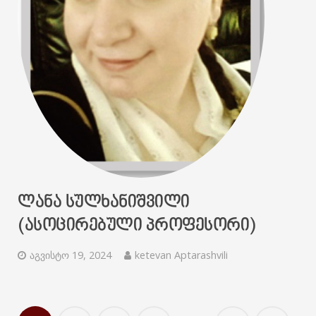
ᲚᲐᲜᲐ ᲡᲣᲚᲮᲐᲜᲘᲨᲕᲘᲚᲘ
(ᲐᲡᲝᲪᲘᲠᲔᲑᲣᲚᲘ ᲞᲠᲝᲤᲔᲡᲝᲠᲘ)
აგვისტო 19, 2024
ketevan Aptarashvili