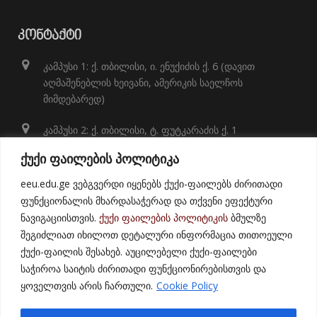
ᲙᲝᲜᲢᲐᲥᲢᲘ
კამპუსი 1: ქ. თბილისი, ი. ენუქიძის ქ. 6 (დავით
აღმაშენებლის ხეივანი, ამერიკის საელჩოს
მიმდებარედ)
კამპუსი 2: ქ. თბილისი, ტ. ფუტკარაძის ქ. 1
+995 32 248 01 41;
ქუქი ფაილების პოლიტიკა
info@eeu.edu.ge
eeu.edu.ge ვებგვერდი იყენებს ქუქი-ფაილებს ძირითადი
ფუნქციონალის მხარდასაჭერად და თქვენი ეფექტური
ნავიგაციისთვის.
ქუქი ფაილების პოლიტიკის
ბმულზე
შეგიძლიათ იხილოთ დეტალური ინფორმაცია თითოეული
ქუქი-ფაილის შესახებ. აუცილებელი ქუქი-ფაილები
საჭიროა საიტის ძირითადი ფუნქციონირებისთვის და
ყოველთვის არის ჩართული.
Cookie Policy