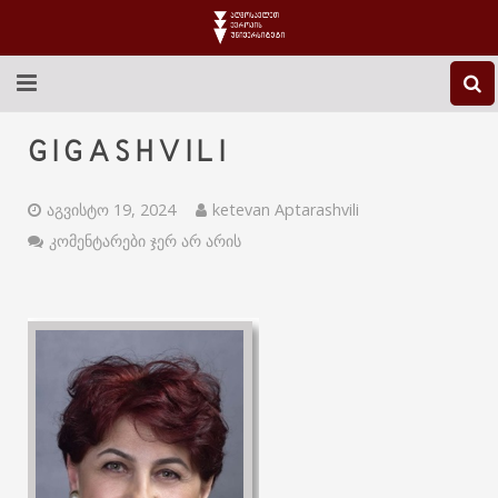
EEU-Ს ᲨᲔᲡᲐᲮᲔᲑ
GIGASHVILI
ᲒᲐᲜᲐᲗᲚᲔᲑᲐ
აგვისტო 19, 2024
ketevan Aptarashvili
ᲙᲕᲚᲔᲕᲐ
კომენტარები ჯერ არ არის
ᲡᲐᲔᲠᲗᲐᲨᲝᲠᲘᲡᲝ
ᲑᲘᲑᲚᲘᲝᲗᲔᲙᲐ
ᲡᲢᲣᲓᲔᲜᲢᲣᲠᲘ ᲪᲮᲝᲕᲠᲔᲑᲐ
ᲙᲝᲜᲢᲐᲥᲢᲘ