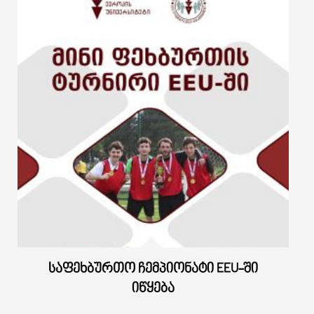
ᲡᲐᲤᲔᲮᲑᲣᲠᲗᲝ ᲩᲔᲛᲞᲘᲝᲜᲐᲢᲘ EEU-ᲨᲘ
ᲘᲬᲧᲔᲑᲐ