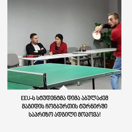
EEU-Ს ᲡᲢᲣᲓᲔᲜᲢᲛᲐ ᲓᲘᲛᲐ ᲐᲑᲣᲚᲐᲫᲔᲛ
ᲛᲐᲒᲘᲓᲘᲡ ᲩᲝᲒᲑᲣᲠᲗᲘᲡ ᲢᲣᲠᲜᲘᲠᲨᲘ
ᲡᲐᲞᲠᲘᲖᲝ ᲐᲓᲒᲘᲚᲘ ᲛᲝᲞᲝᲕᲐ!