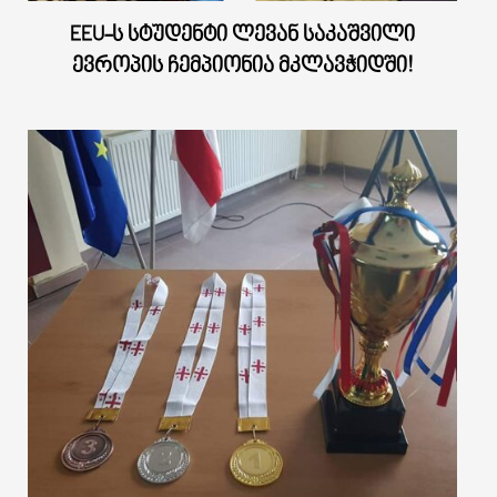
EEU-Ს ᲡᲢᲣᲓᲔᲜᲢᲘ ᲚᲔᲕᲐᲜ ᲡᲐᲙᲐᲨᲕᲘᲚᲘ
ᲔᲕᲠᲝᲞᲘᲡ ᲩᲔᲛᲞᲘᲝᲜᲘᲐ ᲛᲙᲚᲐᲕᲭᲘᲓᲨᲘ!