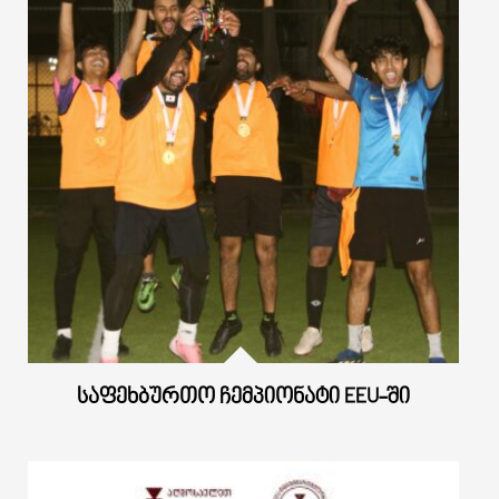
ᲡᲐᲤᲔᲮᲑᲣᲠᲗᲝ ᲩᲔᲛᲞᲘᲝᲜᲐᲢᲘ EEU-ᲨᲘ