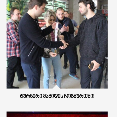
ᲢᲣᲠᲜᲘᲠᲘ ᲛᲐᲒᲘᲓᲘᲡ ᲩᲝᲒᲑᲣᲠᲗᲨᲘ!