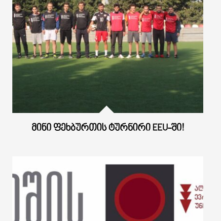
ᲛᲘᲜᲘ ᲤᲔᲮᲑᲣᲠᲗᲘᲡ ᲢᲣᲠᲜᲘᲠᲘ EEU-ᲨᲘ!