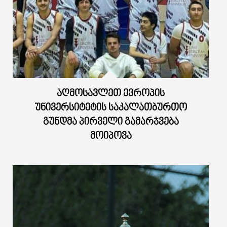
ᲐᲦᲛᲝᲡᲐᲕᲚᲔᲗ ᲔᲕᲠᲝᲞᲘᲡ
ᲣᲜᲘᲕᲔᲠᲡᲘᲢᲔᲢᲘᲡ ᲡᲐᲙᲐᲚᲐᲗᲑᲣᲠᲗᲝ
ᲒᲣᲜᲓᲛᲐ ᲞᲘᲠᲕᲔᲚᲘ ᲒᲐᲛᲐᲠᲯᲕᲔᲑᲐ
ᲛᲝᲘᲞᲝᲕᲐ