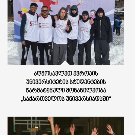
ᲐᲦᲛᲝᲡᲐᲕᲚᲔᲗ ᲔᲕᲠᲝᲞᲘᲡ
ᲣᲜᲘᲕᲔᲠᲡᲘᲢᲔᲢᲘᲡ ᲡᲢᲣᲓᲔᲜᲢᲔᲑᲘᲡ
ᲬᲐᲠᲛᲐᲢᲔᲑᲣᲚᲘ ᲛᲝᲜᲐᲬᲘᲚᲔᲝᲑᲐ
„ᲡᲐᲥᲐᲠᲗᲕᲔᲚᲝᲡ ᲣᲜᲘᲕᲔᲠᲡᲘᲐᲓᲐᲨᲘ“