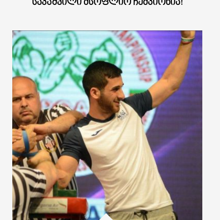
ᲡᲐᲙᲐᲨᲕᲘᲚᲘ ᲛᲡᲝᲤᲚᲘᲝ ᲩᲔᲛᲞᲘᲝᲜᲘᲐ!