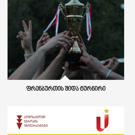
ᲤᲠᲔᲜᲑᲣᲠᲗᲘᲡ ᲨᲘᲓᲐ ᲢᲣᲠᲜᲘᲠᲘ