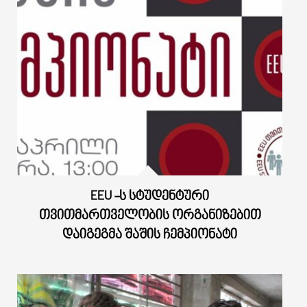
EEU -Ს ᲡᲢᲣᲓᲔᲜᲢᲣᲠᲘ
ᲗᲕᲘᲗᲛᲐᲠᲗᲕᲔᲚᲝᲑᲘᲡ ᲝᲠᲒᲐᲜᲘᲖᲔᲑᲘᲗ
ᲓᲐᲘᲒᲔᲒᲛᲐ ᲨᲐᲨᲘᲡ ᲩᲔᲛᲞᲘᲝᲜᲐᲢᲘ