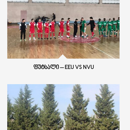
ᲤᲣᲢᲡᲐᲚᲘ – EEU VS NVU