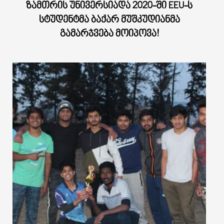
ᲖᲐᲛᲗᲠᲘᲡ ᲣᲜᲘᲕᲔᲠᲡᲘᲐᲓᲐ 2020-ᲨᲘ EEU-Ს
ᲡᲢᲣᲓᲔᲜᲢᲛᲐ ᲑᲐᲥᲐᲠ ᲛᲣᲨᲙᲣᲓᲘᲐᲜᲛᲐ
ᲒᲐᲛᲐᲠᲯᲕᲔᲑᲐ ᲛᲝᲘᲞᲝᲕᲐ!