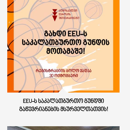
EEU-Ს ᲡᲐᲙᲐᲚᲐᲗᲑᲣᲠᲗᲝ ᲒᲣᲜᲓᲨᲘ
ᲒᲐᲬᲔᲕᲠᲘᲐᲜᲔᲑᲘᲡ ᲛᲡᲣᲠᲕᲔᲚᲗᲐᲗᲕᲘᲡ!