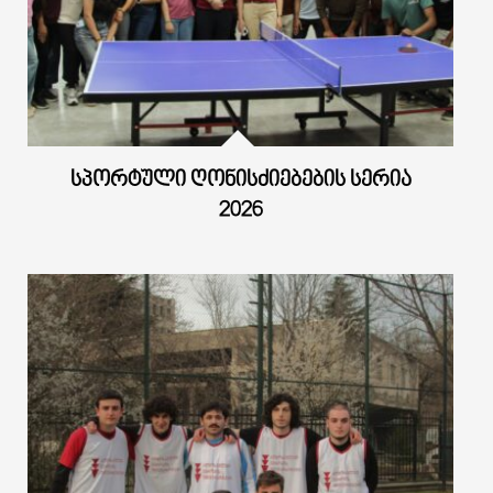
ᲡᲞᲝᲠᲢᲣᲚᲘ ᲦᲝᲜᲘᲡᲫᲘᲔᲑᲔᲑᲘᲡ ᲡᲔᲠᲘᲐ
2026