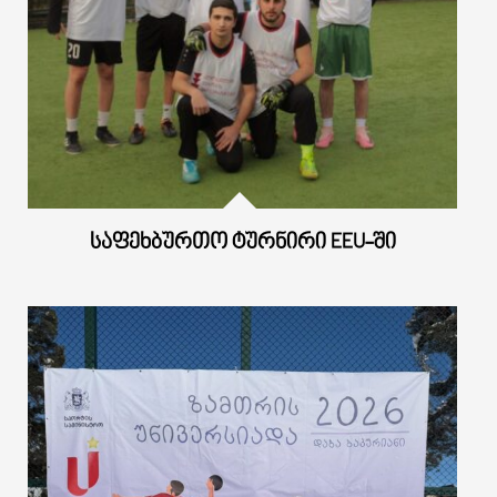
ᲡᲐᲤᲔᲮᲑᲣᲠᲗᲝ ᲢᲣᲠᲜᲘᲠᲘ EEU-ᲨᲘ