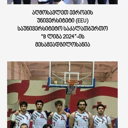
ᲐᲦᲛᲝᲡᲐᲕᲚᲔᲗ ᲔᲕᲠᲝᲞᲘᲡ
ᲣᲜᲘᲕᲔᲠᲡᲘᲢᲔᲢᲘ (EEU)
ᲡᲐᲣᲜᲘᲕᲔᲠᲡᲘᲢᲔᲢᲝ ᲡᲐᲙᲐᲚᲐᲗᲑᲣᲠᲗᲝ
“B ᲚᲘᲒᲐ 2024”-ᲘᲡ
ᲛᲔᲡᲐᲛᲔᲐᲓᲒᲘᲚᲝᲡᲐᲜᲘᲐ