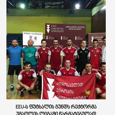
EEU-Ს ᲤᲣᲢᲡᲐᲚᲘᲡ ᲒᲣᲜᲓᲡ ᲠᲔᲥᲢᲝᲠᲛᲐ
ᲣᲛᲐᲦᲚᲔᲡ ᲚᲘᲒᲐᲨᲘ ᲬᲐᲠᲛᲐᲢᲔᲑᲣᲚᲐᲓ