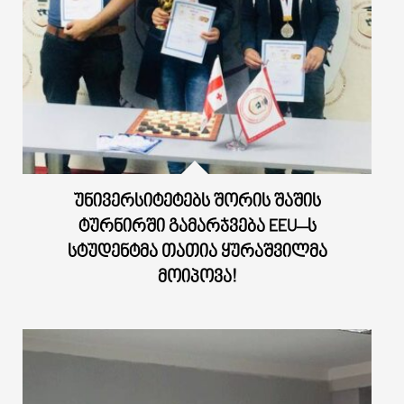
ᲣᲜᲘᲕᲔᲠᲡᲘᲢᲔᲢᲔᲑᲡ ᲨᲝᲠᲘᲡ ᲨᲐᲨᲘᲡ
ᲢᲣᲠᲜᲘᲠᲨᲘ ᲒᲐᲛᲐᲠᲯᲕᲔᲑᲐ EEU–Ს
ᲡᲢᲣᲓᲔᲜᲢᲛᲐ ᲗᲐᲗᲘᲐ ᲧᲣᲠᲐᲨᲕᲘᲚᲛᲐ
ᲛᲝᲘᲞᲝᲕᲐ!