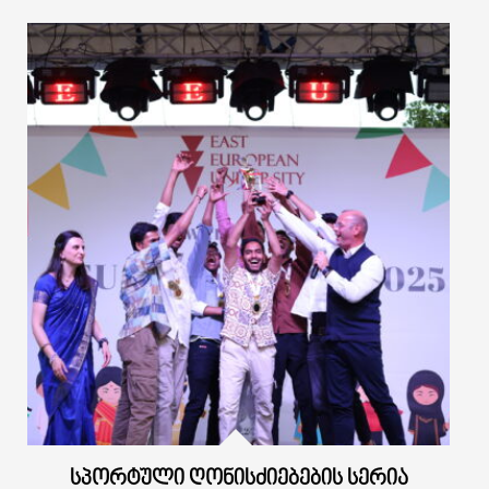
ᲡᲞᲝᲠᲢᲣᲚᲘ ᲦᲝᲜᲘᲡᲫᲘᲔᲑᲔᲑᲘᲡ ᲡᲔᲠᲘᲐ