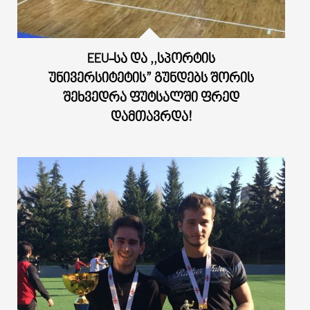
EEU-ᲡᲐ ᲓᲐ ,,ᲡᲞᲝᲠᲢᲘᲡ
ᲣᲜᲘᲕᲔᲠᲡᲘᲢᲔᲢᲘᲡ” ᲒᲣᲜᲓᲔᲑᲡ ᲨᲝᲠᲘᲡ
ᲨᲔᲮᲕᲔᲓᲠᲐ ᲤᲣᲢᲡᲐᲚᲨᲘ ᲤᲠᲔᲓ
ᲓᲐᲛᲗᲐᲕᲠᲓᲐ!