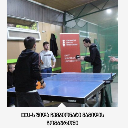
EEU-Ს ᲨᲘᲓᲐ ᲩᲔᲛᲞᲘᲝᲜᲐᲢᲘ ᲛᲐᲒᲘᲓᲘᲡ
ᲩᲝᲒᲑᲣᲠᲗᲨᲘ