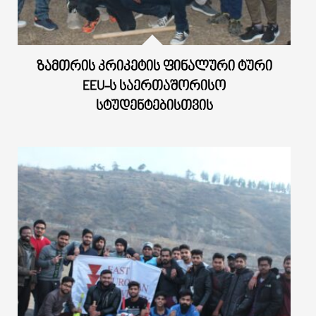
ᲖᲐᲛᲗᲠᲘᲡ ᲙᲠᲘᲙᲔᲢᲘᲡ ᲤᲘᲜᲐᲚᲣᲠᲘ ᲢᲣᲠᲘ
EEU-Ს ᲡᲐᲔᲠᲗᲐᲨᲝᲠᲘᲡᲝ
ᲡᲢᲣᲓᲔᲜᲢᲔᲑᲘᲡᲗᲕᲘᲡ