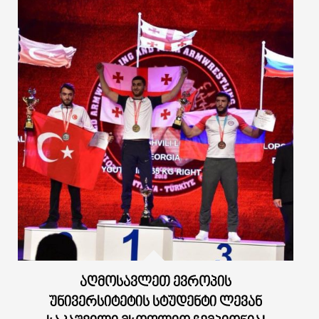
ᲐᲦᲛᲝᲡᲐᲕᲚᲔᲗ ᲔᲕᲠᲝᲞᲘᲡ
ᲣᲜᲘᲕᲔᲠᲡᲘᲢᲔᲢᲘᲡ ᲡᲢᲣᲓᲔᲜᲢᲘ ᲚᲔᲕᲐᲜ