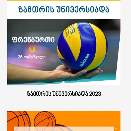
ᲖᲐᲛᲗᲠᲘᲡ ᲣᲜᲘᲕᲔᲠᲡᲘᲐᲓᲐ 2023