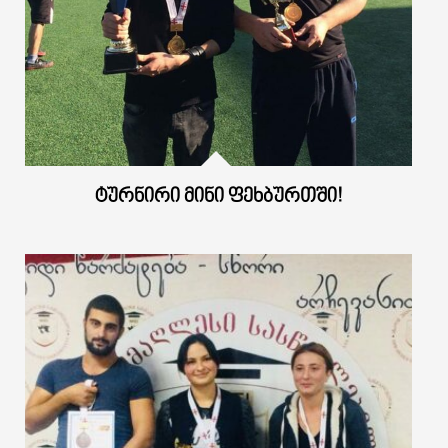
ᲢᲣᲠᲜᲘᲠᲘ ᲛᲘᲜᲘ ᲤᲔᲮᲑᲣᲠᲗᲨᲘ!