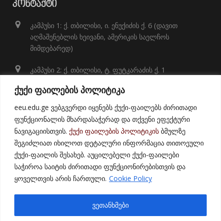
ᲙᲝᲜᲢᲐᲥᲢᲘ
კამპუსი 1: ქ. თბილისი, ი. ენუქიძის ქ. 6 (დავით
აღმაშენებლის ხეივანი, ამერიკის საელჩოს
მიმდებარედ)
კამპუსი 2: ქ. თბილისი, ტ. ფუტკარაძის ქ. 1
+995 32 248 01 41;
ქუქი ფაილების პოლიტიკა
info@eeu.edu.ge
eeu.edu.ge ვებგვერდი იყენებს ქუქი-ფაილებს ძირითადი
ფუნქციონალის მხარდასაჭერად და თქვენი ეფექტური
ნავიგაციისთვის.
ქუქი ფაილების პოლიტიკის
ბმულზე
შეგიძლიათ იხილოთ დეტალური ინფორმაცია თითოეული
ქუქი-ფაილის შესახებ. აუცილებელი ქუქი-ფაილები
საჭიროა საიტის ძირითადი ფუნქციონირებისთვის და
ყოველთვის არის ჩართული.
Cookie Policy
© 2021
East European University
ვეთანხმები