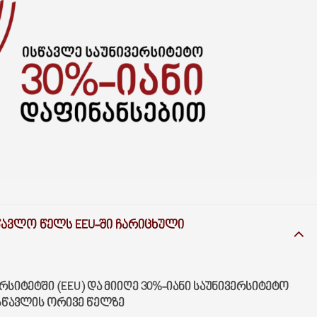
ᲡᲬᲐᲕᲚᲝ ᲬᲔᲚᲡ EEU-ᲨᲘ ᲩᲐᲠᲘᲪᲮᲣᲚᲘ
ᲡᲘᲢᲔᲢᲨᲘ (EEU) ᲓᲐ
ᲛᲘᲘᲦᲔ 30%-ᲘᲐᲜᲘ ᲡᲐᲣᲜᲘᲕᲔᲠᲡᲘᲢᲔᲢᲝ
ᲡᲬᲐᲕᲚᲘᲡ ᲝᲠᲘᲕᲔ ᲬᲔᲚᲖᲔ