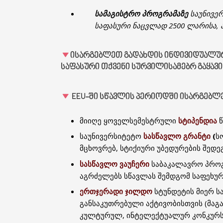
სამაგისტრო პროგრამაზე
საუნივე
საფასური ნაცვლად 2500 ლარისა,
ᲘᲡᲐᲠᲒᲔᲑᲚᲔᲗ ᲒᲐᲓᲐᲮᲓᲘᲡ
ᲘᲜᲓᲘᲕᲘᲓᲣᲐᲚᲣ
ᲡᲐᲤᲐᲡᲣᲠᲘ ᲗᲥᲕᲔᲜᲘ ᲡᲣᲠᲕᲘᲚᲘᲡᲐᲛᲔᲑᲠ ᲒᲐᲧᲐᲕᲘᲗ 
EEU-ᲨᲘ ᲡᲬᲐᲕᲚᲘᲡ ᲞᲔᲠᲘᲝᲓᲨᲘ ᲘᲡᲐᲠᲒᲔᲑ
მიიღე ყოველსემესტრული
სტიპენდია
საუნივერსიტეტო
სასწავლო გრანტი
(
ს
მცხოვრებ, სტიქიური უბედურების შედე
სასწავლო ვაუჩერი
საბაკალავრო პროგ
აგრძელებს სწავლას შემდგომ საფეხურზ
ერთჯერადი ჯილდო
სტუნდეტის მიერ ს
განსაკუთრებული აქტივობისთვის (მაგ
კულტურულ, ინტელექტუალურ კონკურსებშ