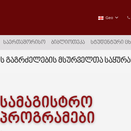
Geo
ᲡᲐᲔᲠᲗᲐᲨᲝᲠᲘᲡᲝ
ᲑᲘᲑᲚᲘᲝᲗᲔᲙᲐ
ᲡᲢᲣᲓᲔᲜᲢᲣᲠᲘ Ც
ის გაგრძელების მსურველთა საყურ