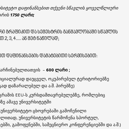
რსიტეტო დაფინანსებით თქვენი სწავლის ყოველწლიური
 არის
1750 ლარი;
ᲠᲘ ᲒᲠᲐᲤᲘᲙᲘᲗ
ᲓᲐ ᲡᲔᲛᲔᲡᲢᲠᲘᲡ ᲒᲐᲜᲛᲐᲕᲚᲝᲑᲐᲨᲘ ᲡᲬᲐᲕᲚᲘᲡ
2, 3, 4…. ᲐᲜ ᲛᲔᲢ ᲜᲐᲬᲘᲚᲐᲓ;
ᲚᲔᲗ
ᲓᲐᲤᲘᲜᲐᲜᲡᲔᲑᲘᲡ ᲓᲐᲛᲐᲢᲔᲑᲘᲗᲘ ᲡᲔᲠᲕᲘᲡᲔᲑᲘᲗ:
წარჩინებულთათვის –
600 ლარი ;
ოციალურად დაუცველ, ოკუპირებულ ტერიტორიებზე
გად დაზარალებულ და ა.შ. პირებზე)
რამის EEU-ს კურსდამთავრებულებზე, რომლებიც
ე ამავე უნივერსიტეტში
აუნივერსიტეტო ცხოვრებაში გამოჩენილი
ალითად, უნივერსიტეტის წარმოჩენა სპორტულ,
ი, გამოფენებში, სამეცნიერო კონფერენციებში და ა.შ.)