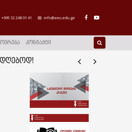
+995 32 248 01 41
info@eeu.edu.ge
ᲮᲝᲕᲠᲔᲑᲐ
ᲙᲝᲜᲢᲐᲥᲢᲘ
ადღებოდ!