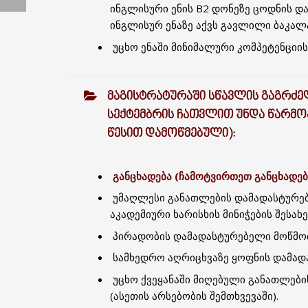
ინგლისური ენის B2 დონეზე ცოდნის და
ინგლისურ ენაზე აქვს გავლილი ბაკალ
უცხო ენაში მინიმალური კომპეტენციის
ᲛᲐᲒᲘᲡᲢᲠᲐᲢᲣᲠᲐᲨᲘ ᲡᲬᲐᲕᲚᲘᲡ ᲒᲐᲒᲠᲫᲔᲚ
ᲡᲔᲥᲢᲔᲛᲑᲠᲘᲡ ᲩᲐᲗᲕᲚᲘᲗ ᲣᲜᲓᲐ ᲬᲐᲠᲛᲝ
ᲬᲔᲡᲘᲗ ᲓᲐᲛᲝᲬᲛᲔᲑᲣᲚᲘ):
განცხადება (ჩამოტვირთეთ განცხადებ
უმაღლესი განათლების დამადასტურებ
აკადემიური ხარისხის მინიჭების შესახე
პირადობის დამადასტურებელი მოწმობ
სამხედრო აღრიცხვაზე ყოფნის დამად
უცხო ქვეყანაში მიღებული განათლები
(ასეთის არსებობის შემთხვევაში).