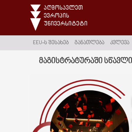
EEU-Ს ᲨᲔᲡᲐᲮᲔᲑ
ᲒᲐᲜᲐᲗᲚᲔᲑᲐ
ᲙᲕᲚᲔᲕᲐ
მაგისტრატურაში სწავლ