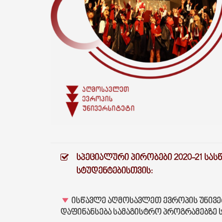
ᲡᲞᲔᲪᲘᲐᲚᲣᲠᲘ ᲞᲘᲠᲝᲑᲔᲑᲘ 2020-21 ᲡᲐ
ᲡᲢᲣᲓᲔᲜᲢᲔᲑᲘᲡᲗᲕᲘᲡ:
ᲘᲡᲬᲐᲕᲚᲔ ᲐᲦᲛᲝᲡᲐᲕᲚᲔᲗ ᲔᲕᲠᲝᲞᲘᲡ ᲣᲜᲘᲕᲔᲠ
ᲓᲐᲤᲘᲜᲐᲜᲡᲔᲑᲐ
ᲡᲐᲛᲐᲒᲘᲡᲢᲠᲝ ᲞᲠᲝᲒᲠᲐᲛᲔᲑᲖᲔ 