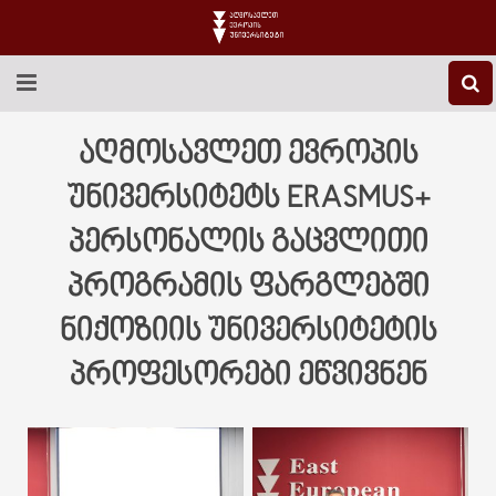
EEU-Ს ᲨᲔᲡᲐᲮᲔᲑ
აღმოსავლეთ ევროპის
ᲒᲐᲜᲐᲗᲚᲔᲑᲐ
უნივერსიტეტს ERASMUS+
პერსონალის გაცვლითი
ᲙᲕᲚᲔᲕᲐ
პროგრამის ფარგლებში
ᲡᲐᲔᲠᲗᲐᲨᲝᲠᲘᲡᲝ
ნიქოზიის უნივერსიტეტის
ᲑᲘᲑᲚᲘᲝᲗᲔᲙᲐ
პროფესორები ეწვივნენ
ᲡᲢᲣᲓᲔᲜᲢᲣᲠᲘ ᲪᲮᲝᲕᲠᲔᲑᲐ
ᲙᲝᲜᲢᲐᲥᲢᲘ