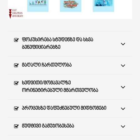
ᲤᲝᲙᲣᲡᲘᲠᲔᲑᲐ ᲡᲢᲣᲓᲔᲜᲖᲔ ᲓᲐ ᲡᲮᲕᲐ
ᲑᲔᲜᲔᲤᲘᲪᲘᲐᲠᲔᲑᲖᲔ
ᲛᲐᲦᲐᲚᲘ ᲩᲐᲠᲗᲣᲚᲝᲑᲐ
ᲮᲔᲓᲕᲘᲗᲘ/ᲛᲝᲛᲐᲕᲐᲚᲖᲔ
ᲝᲠᲘᲜᲔᲢᲘᲠᲔᲑᲣᲚᲘ ᲛᲛᲐᲠᲗᲕᲔᲚᲝᲑᲐ
ᲞᲠᲝᲪᲔᲡᲖᲔ ᲓᲐᲤᲣᲫᲜᲔᲑᲣᲚᲘ ᲛᲘᲓᲒᲝᲛᲔᲑᲘ
ᲛᲣᲓᲛᲘᲕᲘ ᲒᲐᲛᲣᲯᲝᲑᲔᲡᲔᲑᲐ