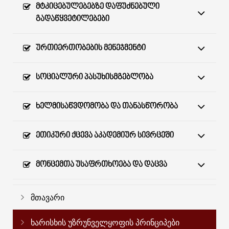
ᲛᲢᲙᲘᲪᲔᲑᲣᲚᲔᲑᲔᲑᲖᲔ ᲓᲐᲤᲣᲫᲜᲔᲑᲣᲚᲘ
ᲒᲐᲓᲐᲬᲧᲕᲔᲢᲘᲚᲔᲑᲔᲑᲘ
ᲣᲠᲗᲘᲔᲠᲗᲝᲑᲔᲑᲘᲡ ᲛᲔᲜᲔᲯᲛᲔᲜᲢᲘ
ᲡᲝᲪᲘᲐᲚᲣᲠᲘ ᲞᲐᲡᲣᲮᲘᲡᲛᲒᲔᲑᲚᲝᲑᲐ
ᲮᲔᲚᲛᲘᲡᲐᲬᲕᲓᲝᲛᲝᲑᲐ ᲓᲐ ᲗᲐᲜᲐᲡᲬᲝᲠᲝᲑᲐ
ᲔᲗᲘᲙᲣᲠᲘ ᲥᲪᲔᲕᲐ ᲐᲙᲐᲓᲔᲛᲘᲣᲠ ᲡᲘᲕᲠᲪᲔᲨᲘ
ᲛᲝᲜᲪᲔᲛᲗᲐ ᲣᲡᲐᲤᲠᲗᲮᲝᲔᲑᲐ ᲓᲐ ᲓᲐᲪᲕᲐ
მთავარი
ხარისხის უზრუნველყოფის პრინციპები