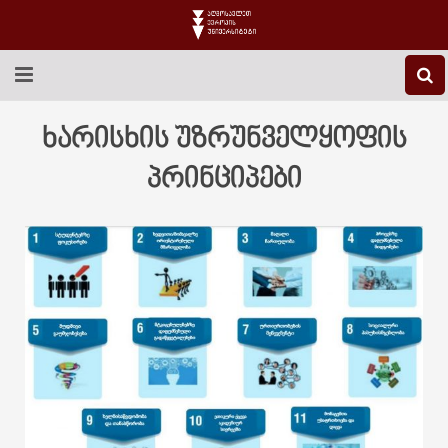
EEU-Ს ᲨᲔᲡᲐᲮᲔᲑ
ხარისხის უზრუნველყოფის
ᲒᲐᲜᲐᲗᲚᲔᲑᲐ
პრინციპები
ᲙᲕᲚᲔᲕᲐ
ᲡᲐᲔᲠᲗᲐᲨᲝᲠᲘᲡᲝ
ᲑᲘᲑᲚᲘᲝᲗᲔᲙᲐ
ᲡᲢᲣᲓᲔᲜᲢᲣᲠᲘ ᲪᲮᲝᲕᲠᲔᲑᲐ
ᲙᲝᲜᲢᲐᲥᲢᲘ