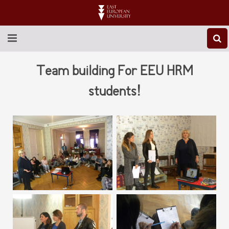
ABOUT EEU
Team building For EEU HRM
NEWS
students!
EDUCATION
RESEARCH
INTERNATIONAL
LIBRARY
STUDENT LIFE
CONTACT US