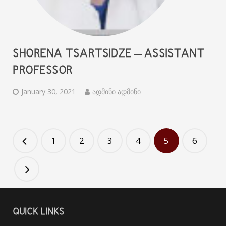
SHORENA TSARTSIDZE – ASSISTANT
PROFESSOR
January 30, 2021
ადმინი ადმინი
1
2
3
4
5
6
QUICK LINKS