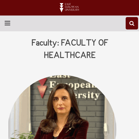
ABOUT EEU
Faculty:
FACULTY OF
NEWS
HEALTHCARE
EDUCATION
RESEARCH
INTERNATIONAL
LIBRARY
STUDENT LIFE
CONTACT US