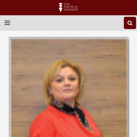
ABOUT EEU
NEWS
EDUCATION
RESEARCH
INTERNATIONAL
LIBRARY
STUDENT LIFE
CONTACT US