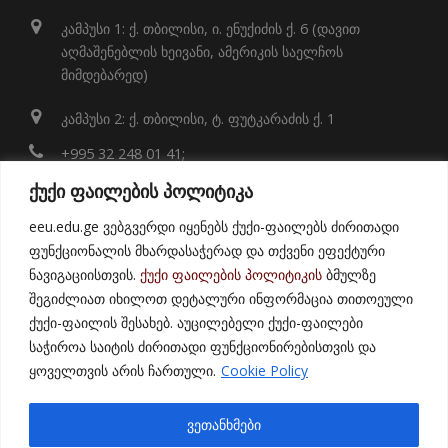
კამპუსი 1: ქ. თბილისი, ი. ენუქიძის ქ. 6 (დავით
აღმაშენებლის ხეივანი, ამერიკის საელჩოს
მიმდებარედ)
კამპუსი 2: ქ. თბილისი, ტ. ფუტკარაძის ქ. 1
+995 32 248 01 41;
ქუქი ფაილების პოლიტიკა
info@eeu.edu.ge
eeu.edu.ge ვებგვერდი იყენებს ქუქი-ფაილებს ძირითადი
Map
ფუნქციონალის მხარდასაჭერად და თქვენი ეფექტური
ნავიგაციისთვის.
ქუქი ფაილების პოლიტიკის
ბმულზე
შეგიძლიათ იხილოთ დეტალური ინფორმაცია თითოეული
ქუქი-ფაილის შესახებ. აუცილებელი ქუქი-ფაილები
საჭიროა საიტის ძირითადი ფუნქციონირებისთვის და
ყოველთვის არის ჩართული.
Cookie Policy
© 2021
East European University
ვეთანხმები