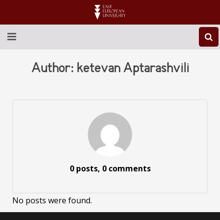
ABOUT EEU
Author:
ketevan Aptarashvili
NEWS
EDUCATION
RESEARCH
INTERNATIONAL
0 posts, 0 comments
LIBRARY
STUDENT LIFE
No posts were found.
CONTACT US