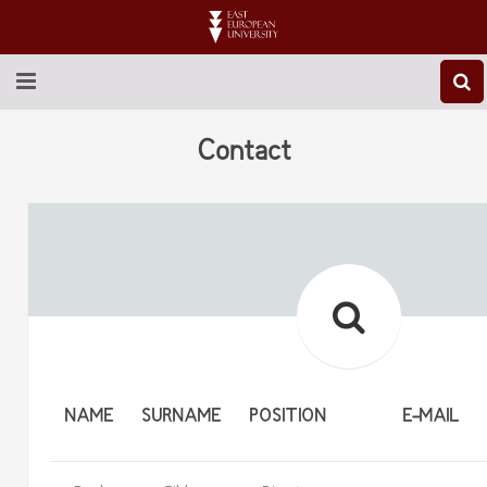
ABOUT EEU
Contact
NEWS
EDUCATION
RESEARCH
INTERNATIONAL
LIBRARY
NAME
SURNAME
POSITION
E-MAIL
STUDENT LIFE
CONTACT US