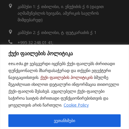
კამპუსი 1: ქ. თბილისი, ი. ენუქიძის ქ. 6 (დავით
აღმაშენებლის ხეივანი, ამერიკის საელჩოს
მიმდებარედ)
კამპუსი 2: ქ. თბილისი, ტ. ფუტკარაძის ქ. 1
+995 32 248 01 41;
ქუქი ფაილების პოლიტიკა
info@eeu.edu.ge
eeu.edu.ge ვებგვერდი იყენებს ქუქი-ფაილებს ძირითადი
Map
ფუნქციონალის მხარდასაჭერად და თქვენი ეფექტური
ნავიგაციისთვის.
ქუქი ფაილების პოლიტიკის
ბმულზე
შეგიძლიათ იხილოთ დეტალური ინფორმაცია თითოეული
ქუქი-ფაილის შესახებ. აუცილებელი ქუქი-ფაილები
საჭიროა საიტის ძირითადი ფუნქციონირებისთვის და
ყოველთვის არის ჩართული.
Cookie Policy
© 2021
East European University
ვეთანხმები