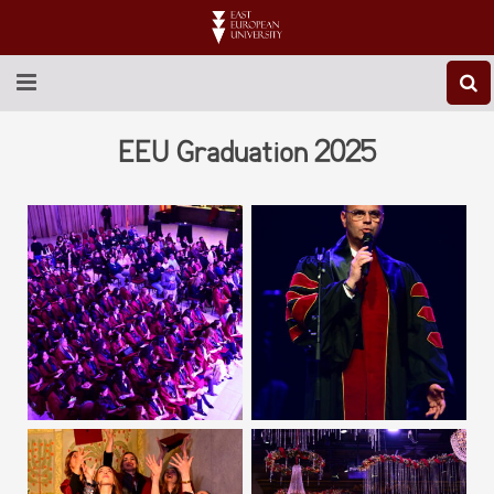
ABOUT EEU
EEU Graduation 2025
NEWS
EDUCATION
RESEARCH
INTERNATIONAL
LIBRARY
STUDENT LIFE
CONTACT US