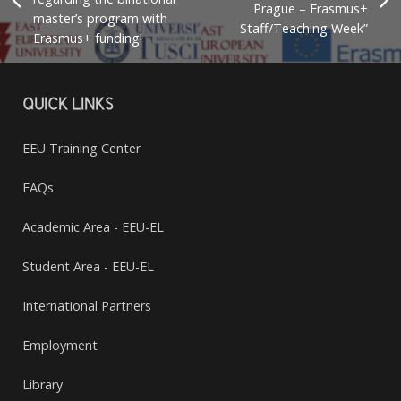
Prague – Erasmus+
master’s program with
Staff/Teaching Week”
Erasmus+ funding!
QUICK LINKS
EEU Training Center
FAQs
Academic Area - EEU-EL
Student Area - EEU-EL
International Partners
Employment
Library