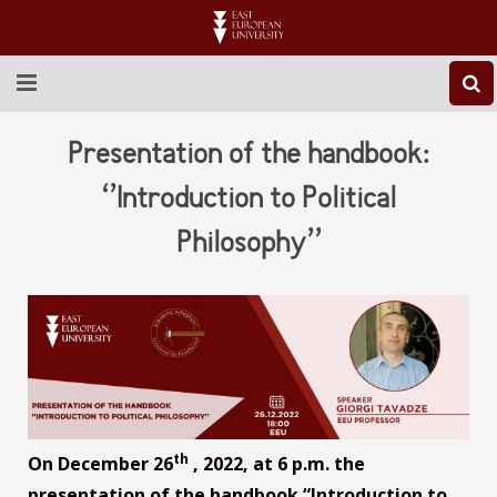
ABOUT EEU
Presentation of the handbook:
NEWS
‘’Introduction to Political
Philosophy’’
EDUCATION
RESEARCH
INTERNATIONAL
LIBRARY
STUDENT LIFE
th
On December 26
, 2022, at 6 p.m. the
presentation of the handbook “Introduction to
CONTACT US