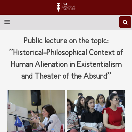
ABOUT EEU
Public lecture on the topic:
NEWS
’’Historical-Philosophical Context of
Human Alienation in Existentialism
EDUCATION
and Theater of the Absurd’’
RESEARCH
INTERNATIONAL
LIBRARY
STUDENT LIFE
CONTACT US