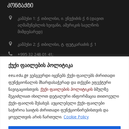
ᲙᲝᲜᲢᲐᲥᲢᲘ
კამპუსი 1: ქ. თბილისი, ი. ენუქიძის ქ. 6 (დავით
აღმაშენებლის ხეივანი, ამერიკის საელჩოს
მიმდებარედ)
კამპუსი 2: ქ. თბილისი, ტ. ფუტკარაძის ქ. 1
+995 32 248 01 41;
ქუქი ფაილების პოლიტიკა
info@eeu.edu.ge
eeu.edu.ge ვებგვერდი იყენებს ქუქი-ფაილებს ძირითადი
Map
ფუნქციონალის მხარდასაჭერად და თქვენი ეფექტური
ნავიგაციისთვის.
ქუქი ფაილების პოლიტიკის
ბმულზე
შეგიძლიათ იხილოთ დეტალური ინფორმაცია თითოეული
ქუქი-ფაილის შესახებ. აუცილებელი ქუქი-ფაილები
საჭიროა საიტის ძირითადი ფუნქციონირებისთვის და
ყოველთვის არის ჩართული.
Cookie Policy