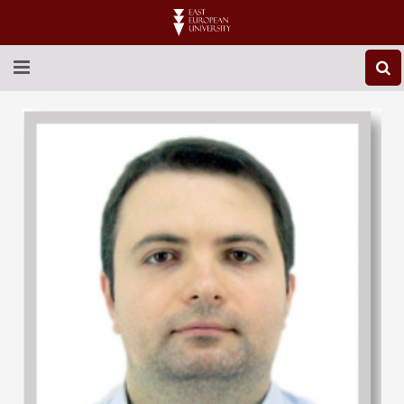
ABOUT EEU
NEWS
EDUCATION
RESEARCH
INTERNATIONAL
LIBRARY
STUDENT LIFE
CONTACT US