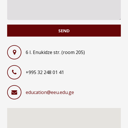
SEND
6 I. Enukidze str. (room 205)
+995 32 248 01 41
education@eeu.edu.ge