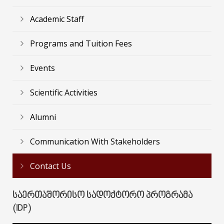
Academic Staff
Programs and Tuition Fees
Events
Scientific Activities
Alumni
Communication With Stakeholders
Contact Us
ᲡᲐᲔᲠᲗᲐᲨᲝᲠᲘᲡᲝ ᲡᲐᲓᲝᲥᲢᲝᲠᲝ ᲞᲠᲝᲒᲠᲐᲛᲐ
(IDP)