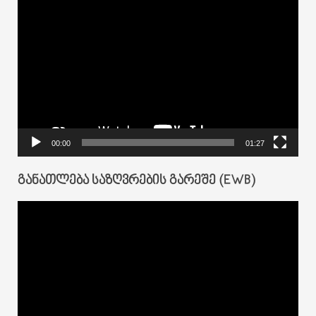
Video
Player
00:00
01:27
ᲒᲐᲜᲐᲗᲚᲔᲑᲐ ᲡᲐᲖᲦᲕᲠᲔᲑᲘᲡ ᲒᲐᲠᲔᲨᲔ (EWB)
Video
Player