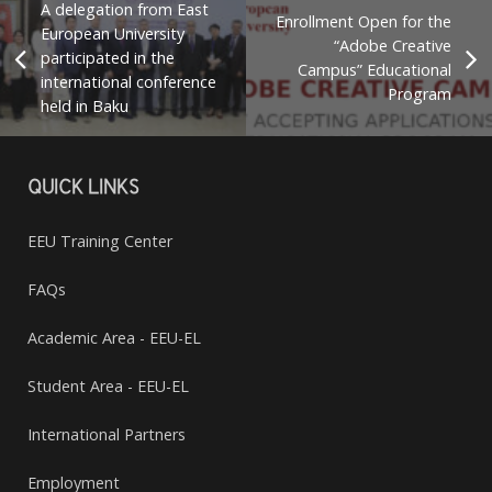
A delegation from East
Enrollment Open for the
European University
“Adobe Creative
participated in the
Campus” Educational
international conference
Program
held in Baku
QUICK LINKS
EEU Training Center
FAQs
Academic Area - EEU-EL
Student Area - EEU-EL
International Partners
Employment