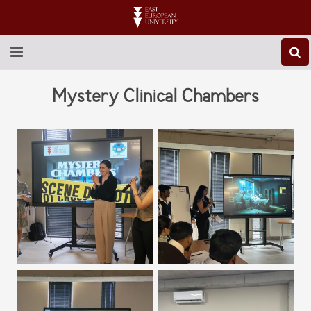
ABOUT EEU
Mystery Clinical Chambers
NEWS
EDUCATION
RESEARCH
INTERNATIONAL
LIBRARY
STUDENT LIFE
CONTACT US