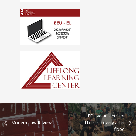
EEU volunteers for
Modern Law Review
Tbilisi recovery after
flood