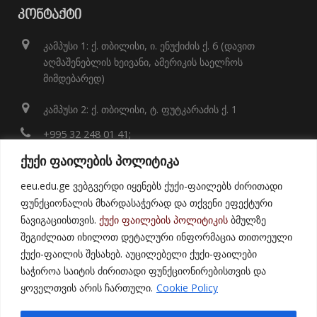
ᲙᲝᲜᲢᲐᲥᲢᲘ
კამპუსი 1: ქ. თბილისი, ი. ენუქიძის ქ. 6 (დავით
აღმაშენებლის ხეივანი, ამერიკის საელჩოს
მიმდებარედ)
კამპუსი 2: ქ. თბილისი, ტ. ფუტკარაძის ქ. 1
+995 32 248 01 41;
ქუქი ფაილების პოლიტიკა
info@eeu.edu.ge
eeu.edu.ge ვებგვერდი იყენებს ქუქი-ფაილებს ძირითადი
Map
ფუნქციონალის მხარდასაჭერად და თქვენი ეფექტური
ნავიგაციისთვის.
ქუქი ფაილების პოლიტიკის
ბმულზე
შეგიძლიათ იხილოთ დეტალური ინფორმაცია თითოეული
ქუქი-ფაილის შესახებ. აუცილებელი ქუქი-ფაილები
საჭიროა საიტის ძირითადი ფუნქციონირებისთვის და
ყოველთვის არის ჩართული.
Cookie Policy