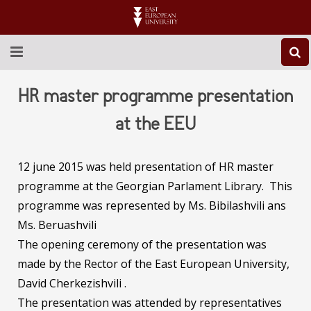
ABOUT EEU
HR master programme presentation
NEWS
at the EEU
EDUCATION
12 june 2015 was held presentation of HR master
RESEARCH
programme at the Georgian Parlament Library. This
programme was represented by Ms. Bibilashvili ans
INTERNATIONAL
Ms. Beruashvili
The opening ceremony of the presentation was
LIBRARY
made by the Rector of the East European University,
STUDENT LIFE
David Cherkezishvili .
The presentation was attended by representatives
CONTACT US