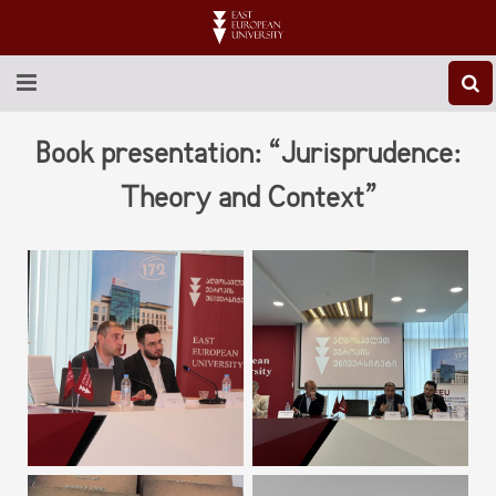
ABOUT EEU
Book presentation: “Jurisprudence:
NEWS
Theory and Context”
EDUCATION
RESEARCH
INTERNATIONAL
LIBRARY
STUDENT LIFE
CONTACT US