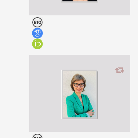
Lela Goginava
ასისტენტ-პროფესორი