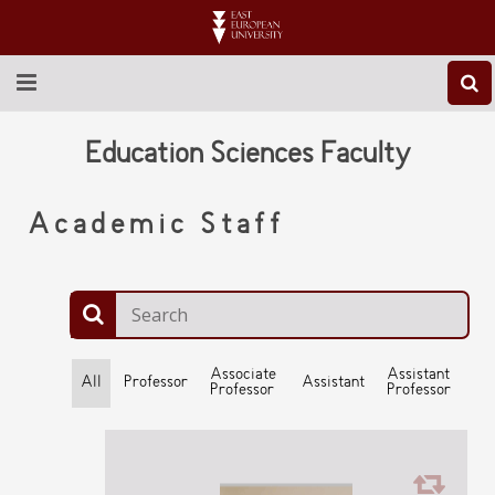
ABOUT EEU
Education Sciences Faculty
NEWS
Academic Staff
EDUCATION
RESEARCH
INTERNATIONAL
Associate
Assistant
All
Professor
Assistant
Professor
Professor
LIBRARY
STUDENT LIFE
CONTACT US
Phd Student of education