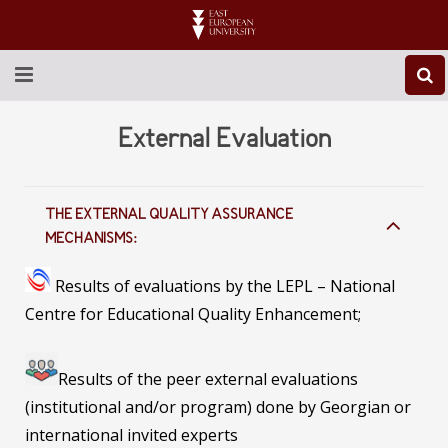
ABOUT EEU
External Evaluation
NEWS
THE EXTERNAL QUALITY ASSURANCE
EDUCATION
MECHANISMS:
RESEARCH
Results of evaluations by the LEPL – National
INTERNATIONAL
Centre for Educational Quality Enhancement;
LIBRARY
Results of the peer external evaluations
STUDENT LIFE
(institutional and/or program) done by Georgian or
international invited experts
CONTACT US