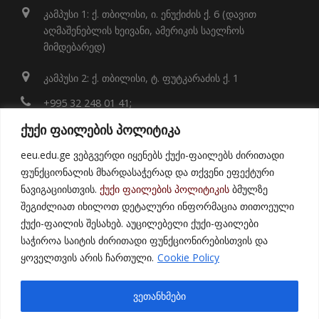
კამპუსი 1: ქ. თბილისი, ი. ენუქიძის ქ. 6 (დავით
აღმაშენებლის ხეივანი, ამერიკის საელჩოს
მიმდებარედ)
კამპუსი 2: ქ. თბილისი, ტ. ფუტკარაძის ქ. 1
+995 32 248 01 41;
ქუქი ფაილების პოლიტიკა
info@eeu.edu.ge
eeu.edu.ge ვებგვერდი იყენებს ქუქი-ფაილებს ძირითადი
Map
ფუნქციონალის მხარდასაჭერად და თქვენი ეფექტური
ნავიგაციისთვის.
ქუქი ფაილების პოლიტიკის
ბმულზე
შეგიძლიათ იხილოთ დეტალური ინფორმაცია თითოეული
ქუქი-ფაილის შესახებ. აუცილებელი ქუქი-ფაილები
საჭიროა საიტის ძირითადი ფუნქციონირებისთვის და
ყოველთვის არის ჩართული.
Cookie Policy
© 2021
East European University
ვეთანხმები