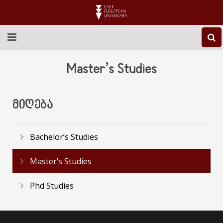
ABOUT EEU
Master’s Studies
NEWS
ᲛᲘᲦᲔᲑᲐ
EDUCATION
RESEARCH
Bachelor’s Studies
INTERNATIONAL
Master’s Studies
LIBRARY
Phd Studies
STUDENT LIFE
CONTACT US